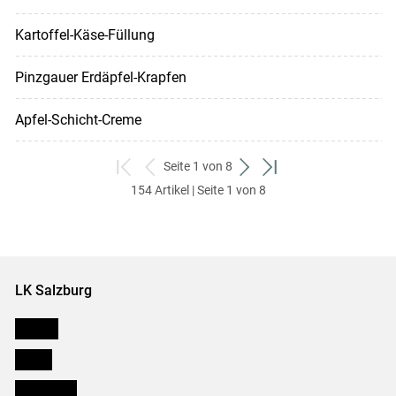
Kartoffel-Käse-Füllung
Pinzgauer Erdäpfel-Krapfen
Apfel-Schicht-Creme
Seite 1 von 8
zum
zurück
weiter
zum
154 Artikel | Seite 1 von 8
ersten
zum
zum
letzten
Set
vorigen
nächsten
Set
Set
Set
LK Salzburg
Karriere
Presse
Downloads