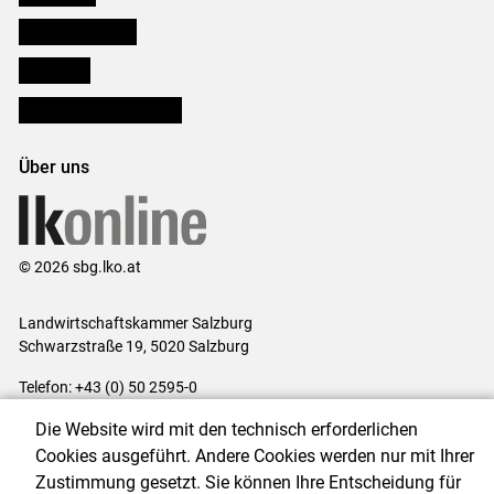
Salzburger Bauer
lk Planbau
Bezirksbauernkammern
Über uns
© 2026 sbg.lko.at
Landwirtschaftskammer Salzburg
Schwarzstraße 19, 5020 Salzburg
Telefon: +43 (0) 50 2595-0
E-Mail:
office@lk-salzburg.at
Die Website wird mit den technisch erforderlichen
Impressum
|
Kontakt
|
Datenschutzerklärung
|
Barrierefreiheit
|
Cookies ausgeführt. Andere Cookies werden nur mit Ihrer
Cookie-Einstellungen
Zustimmung gesetzt. Sie können Ihre Entscheidung für