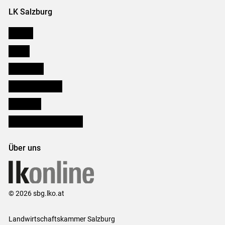
LK Salzburg
Karriere
Presse
Downloads
Salzburger Bauer
lk Planbau
Bezirksbauernkammern
Über uns
© 2026 sbg.lko.at
Landwirtschaftskammer Salzburg