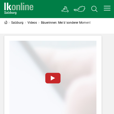
Salzburg
Videos
Bäuerinnen: Mei b´sonderer Moment
Zum Abspielen von YouTube-Videos auf
dieser Website müssen Cookies gesetzt
werden
.
Für weitere Informationen lesen Sie bitte
unsere
Datenschutzerklärung
.Sie können Ihre
Entscheidung für diese Website in den Cookie-