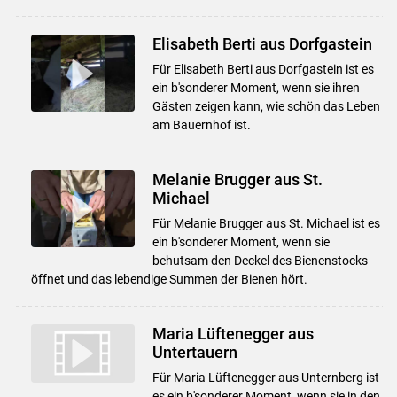
Elisabeth Berti aus Dorfgastein
Für Elisabeth Berti aus Dorfgastein ist es
ein b'sonderer Moment, wenn sie ihren
Gästen zeigen kann, wie schön das Leben
am Bauernhof ist.
Skip to main content
Melanie Brugger aus St.
Michael
Für Melanie Brugger aus St. Michael ist es
ein b'sonderer Moment, wenn sie
behutsam den Deckel des Bienenstocks
öffnet und das lebendige Summen der Bienen hört.
Maria Lüftenegger aus
Untertauern
Für Maria Lüftenegger aus Unternberg ist
es ein b'sonderer Moment, wenn sie in den