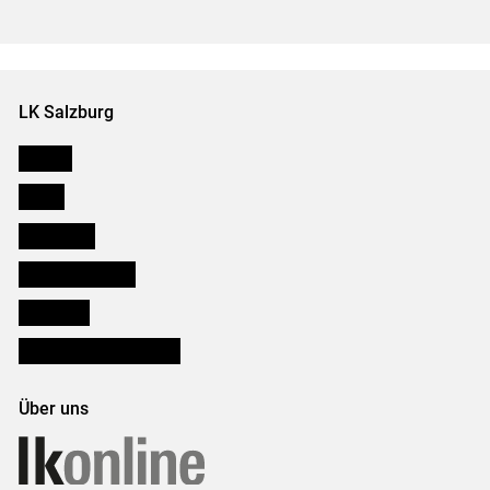
LK Salzburg
Karriere
Presse
Downloads
Salzburger Bauer
lk Planbau
Bezirksbauernkammern
Über uns