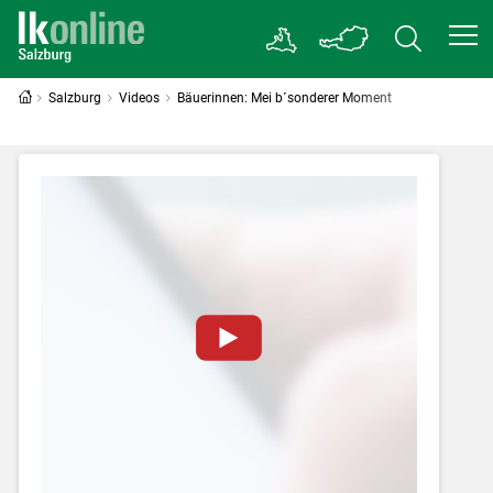
Salzburg
Videos
Bäuerinnen: Mei b´sonderer Moment
Zum Abspielen von YouTube-Videos auf
dieser Website müssen Cookies gesetzt
werden
.
Für weitere Informationen lesen Sie bitte
unsere
Datenschutzerklärung
.Sie können Ihre
Entscheidung für diese Website in den Cookie-