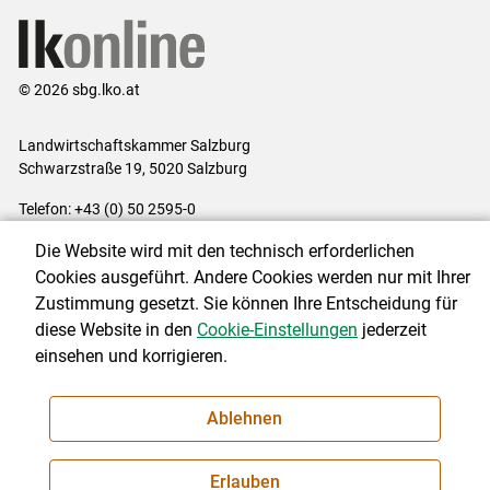
© 2026 sbg.lko.at
Landwirtschaftskammer Salzburg
Schwarzstraße 19, 5020 Salzburg
Telefon: +43 (0) 50 2595-0
E-Mail:
office@lk-salzburg.at
Die Website wird mit den technisch erforderlichen
Impressum
|
Kontakt
|
Datenschutzerklärung
|
Barrierefreiheit
|
Cookies ausgeführt. Andere Cookies werden nur mit Ihrer
Cookie-Einstellungen
Zustimmung gesetzt. Sie können Ihre Entscheidung für
diese Website in den
Cookie-Einstellungen
jederzeit
einsehen und korrigieren.
NEWSLETTER
Ablehnen
Erlauben