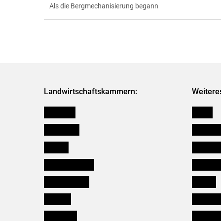
Als die Bergmechanisierung begann
Landwirtschaftskammern:
Weitere
Österreich
Presse
Burgenland
Bezirksb
Kärnten
Mitarbeit
Niederösterreich
Salzburg
Oberösterreich
Karriere
Salzburg
Verbänd
Steiermark
Kleinanz