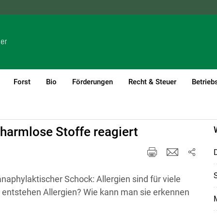
NÖ
OÖ
SBG
STMK
TIROL
VBG
WIEN
Forst
Bio
Förderungen
Recht & Steuer
Betrieb
 harmlose Stoffe reagiert
D
S
aphylaktischer Schock: Allergien sind für viele
 entstehen Allergien? Wie kann man sie erkennen
M