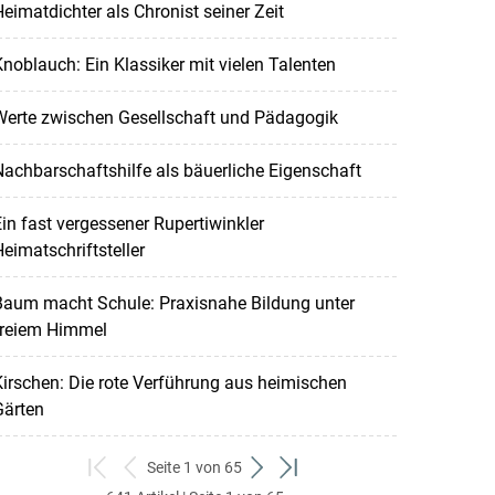
eimatdichter als Chronist seiner Zeit
noblauch: Ein Klassiker mit vielen Talenten
Werte zwischen Gesellschaft und Pädagogik
achbarschaftshilfe als bäuerliche Eigenschaft
in fast vergessener Rupertiwinkler
eimatschriftsteller
Baum macht Schule: Praxisnahe Bildung unter
freiem Himmel
irschen: Die rote Verführung aus heimischen
Gärten
Seite 1 von 65
zum
zurück
weiter
zum