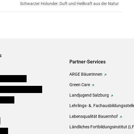
Schwarzer Holunder: Duft und Heilkraft aus der Natur
s
Partner-Services
ARGE Bäuerinnen
auernkammern
Green Care
erinnen und Mitarbeiter
Landjugend Salzburg
er Bauer
Lehrlings- &. Fachausbildungsstell
Lebensqualität Bauernhof
e
Ländliches Fortbildungsinstitut (LF
eigen