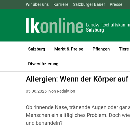
Landwirtschaftskammern:
Wir über uns
Karriere
Salzburger Bauer
ÖSTERREICH
BGLD
Presse
KTN
Salzburg
Markt & Preise
Pflanzen
Tiere
(current)1
LK Salzburg
Salzburg
Salzburger Bauer
Land und Leben
Diversifizierung
Allergien: Wenn der Körper auf
05.06.2025 | von Redaktion
Ob rinnende Nase, tränende Augen oder gar an
Menschen ein alltägliches Problem. Doch wie
und behandeln?