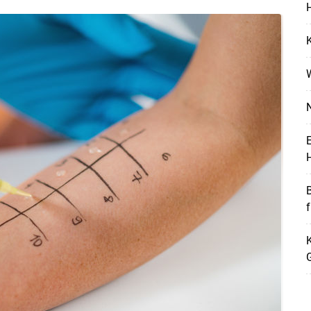
H
K
N
E
H
K