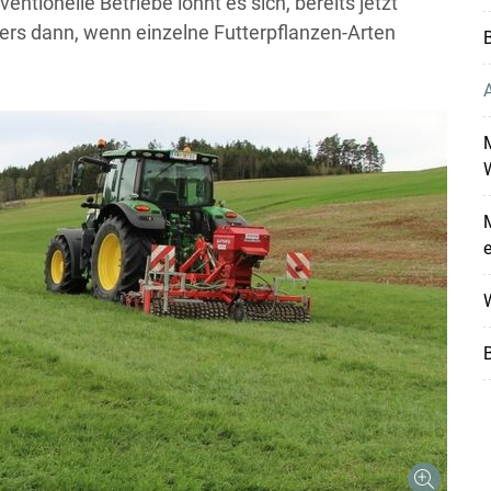
entionelle Betriebe lohnt es sich, bereits jetzt
s dann, wenn einzelne Futterpflanzen-Arten
B
A
e
W