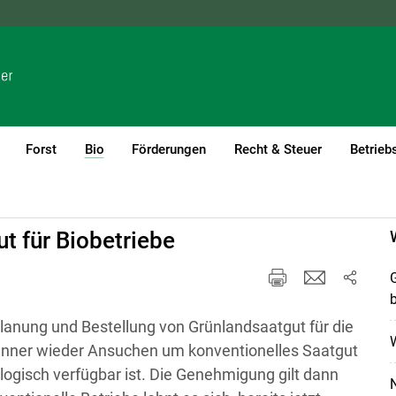
NÖ
OÖ
SBG
STMK
TIROL
VBG
WIEN
Forst
Bio
Förderungen
Recht & Steuer
Betrieb
(current)1
t für Biobetriebe
G
b
 Planung und Bestellung von Grünlandsaatgut für die
W
nner wieder Ansuchen um konventionelles Saatgut
ologisch verfügbar ist. Die Genehmigung gilt dann