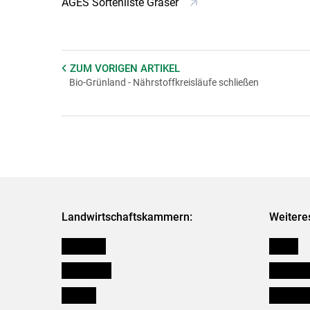
AGES Sortenliste Gräser
ZUM VORIGEN
ARTIKEL
Bio-Grünland - Nährstoffkreisläufe schließen
Landwirtschaftskammern:
Weitere
Österreich
Presse
Burgenland
Bezirksb
Kärnten
Mitarbeit