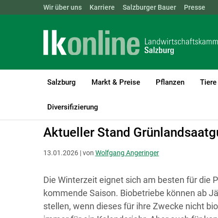
Landwirtschaftskammern:
Wir über uns
Karriere
Salzburger Bauer
ÖSTERREICH
BGLD
Presse
KTN
Salzburg
Markt & Preise
Pflanzen
Tiere
LK Salzburg
Bio
Bio Grünland
Diversifizierung
Aktueller Stand Grünlandsaatgu
13.01.2026 | von
Wolfgang Angeringer
Die Winterzeit eignet sich am besten für die
kommende Saison. Biobetriebe können ab Jä
stellen, wenn dieses für ihre Zwecke nicht bi