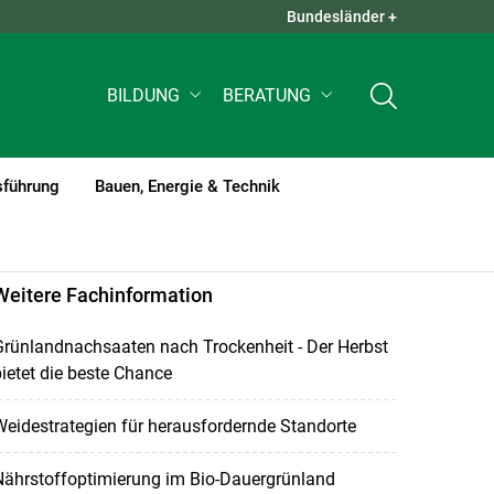
Bundesländer +
QUICK LINKS +
BILDUNG
BERATUNG
sführung
Bauen, Energie & Technik
Weitere Fachinformation
rünlandnachsaaten nach Trockenheit - Der Herbst
ietet die beste Chance
eidestrategien für herausfordernde Standorte
Nährstoffoptimierung im Bio-Dauergrünland