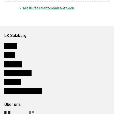
alle Kurse Pflanzenbau anzeigen
LK Salzburg
Karriere
Presse
Downloads
Salzburger Bauer
lk Planbau
Bezirksbauernkammern
Über uns