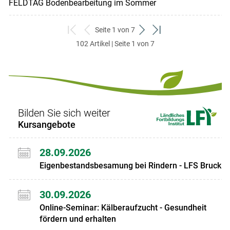
FELDTAG Bodenbearbeitung im Sommer
Seite 1 von 7
zum
zurück
weiter
zum
102 Artikel | Seite 1 von 7
ersten
zum
zum
letzten
Set
vorigen
nächsten
Set
Set
Set
Bilden Sie sich weiter
Kursangebote
28.09.2026
Eigenbestandsbesamung bei Rindern - LFS Bruck
30.09.2026
Online-Seminar: Kälberaufzucht - Gesundheit
fördern und erhalten