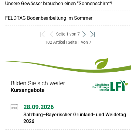
Unsere Gewässer brauchen einen "Sonnenschirm“!
FELDTAG Bodenbearbeitung im Sommer
Seite 1 von 7
zum
zurück
weiter
zum
102 Artikel | Seite 1 von 7
ersten
zum
zum
letzten
Set
vorigen
nächsten
Set
Set
Set
Bilden Sie sich weiter
Kursangebote
28.09.2026
Salzburg–Bayerischer Grünland- und Weidetag
2026