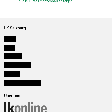
alle Kurse Pflanzenbau anzeigen
LK Salzburg
Karriere
Presse
Downloads
Salzburger Bauer
lk Planbau
Bezirksbauernkammern
Über uns