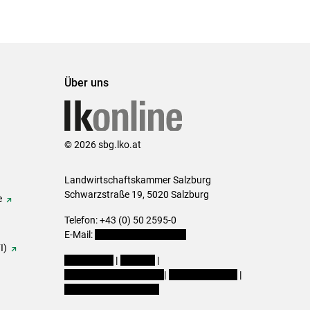
Über uns
© 2026 sbg.lko.at
Landwirtschaftskammer Salzburg
Schwarzstraße 19, 5020 Salzburg
e
Telefon: +43 (0) 50 2595-0
E-Mail:
office@lk-salzburg.at
I)
Impressum
|
Kontakt
|
Datenschutzerklärung
|
Barrierefreiheit
|
Cookie-Einstellungen