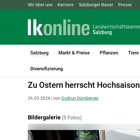
Landwirtschaftskammern:
Wir über uns
Karriere
Salzburger Bauer
ÖSTERREICH
BGLD
Presse
KTN
Salzburg
Markt & Preise
Pflanzen
Tiere
(current)1
LK Salzburg
Salzburg
Salzburger Bauer
Markttreff
Diversifizierung
Zu Ostern herrscht Hochsaison
26.03.2026 | von
Gudrun Dürnberger
Bildergalerie
(5 Fotos)