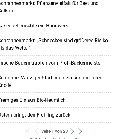
chrannenmarkt: Pflanzenvielfalt für Beet und
Balkon
Käser beherrscht sein Handwerk
Schrannenmarkt: „Schnecken sind größeres Risiko
ls das Wetter“
rische Bauernkrapfen vom Profi-Bäckermeister
chranne: Würziger Start in die Saison mit roter
nolle
Cremiges Eis aus Bio-Heumilch
stern bringt den Frühling zurück
Seite 1 von 23
zum
zurück
weiter
zum