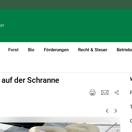
NÖ
OÖ
SBG
STMK
TIROL
VBG
WIEN
Forst
Bio
Förderungen
Recht & Steuer
Betrieb
 auf der Schranne
P
T
Previous
Next
G