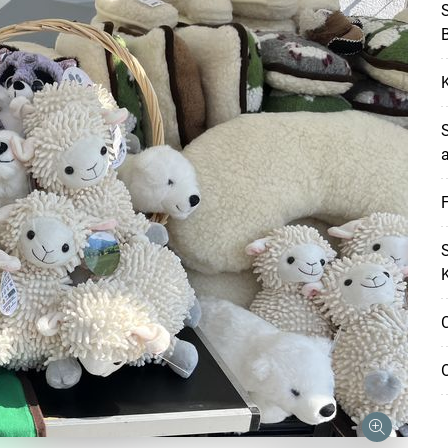
S
a
F
S
K
Skip to main content
O