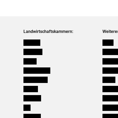
Landwirtschaftskammern:
Weitere
Österreich
Presse
Burgenland
Bezirksb
Kärnten
Mitarbeit
Niederösterreich
Salzburg
Oberösterreich
Karriere
Salzburg
Verbänd
Steiermark
Kleinanz
Tirol
Wildökol
Vorarlberg
Downloa