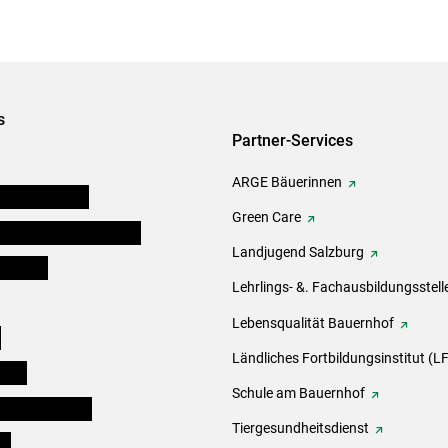
s
Partner-Services
ARGE Bäuerinnen
auernkammern
Green Care
erinnen und Mitarbeiter
Landjugend Salzburg
er Bauer
Lehrlings- &. Fachausbildungsstell
Lebensqualität Bauernhof
e
Ländliches Fortbildungsinstitut (LF
eigen
Schule am Bauernhof
ogisches Forum
Tiergesundheitsdienst
ds