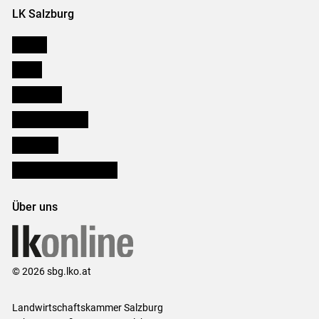
LK Salzburg
Karriere
Presse
Downloads
Salzburger Bauer
lk Planbau
Bezirksbauernkammern
Über uns
© 2026 sbg.lko.at
Landwirtschaftskammer Salzburg