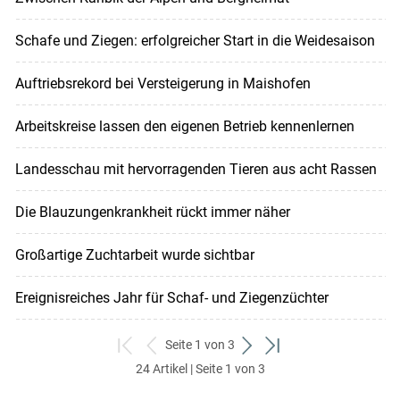
Schafe und Ziegen: erfolgreicher Start in die Weidesaison
Auftriebsrekord bei Versteigerung in Maishofen
Arbeitskreise lassen den eigenen Betrieb kennenlernen
Landesschau mit hervorragenden Tieren aus acht Rassen
Die Blauzungenkrankheit rückt immer näher
Großartige Zuchtarbeit wurde sichtbar
Ereignisreiches Jahr für Schaf- und Ziegenzüchter
Seite 1 von 3
zum
zurück
weiter
zum
24 Artikel | Seite 1 von 3
ersten
zum
zum
letzten
Set
vorigen
nächsten
Set