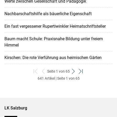
Werte zwischen Gesellschaft und Pädagogik
Nachbarschaftshilfe als bäuerliche Eigenschaft
Ein fast vergessener Rupertiwinkler Heimatschriftsteller
Baum macht Schule: Praxisnahe Bildung unter freiem
Himmel
Kirschen: Die rote Verführung aus heimischen Gärten
Seite 1 von 65
zum
zurück
weiter
zum
641 Artikel | Seite 1 von 65
ersten
zum
zum
letzten
Set
vorigen
nächsten
Set
Set
Set
LK Salzburg