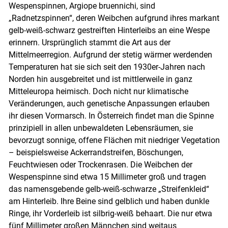
Wespenspinnen, Argiope bruennichi, sind
„Radnetzspinnen“, deren Weibchen aufgrund ihres markant
gelb-weiß-schwarz gestreiften Hinterleibs an eine Wespe
erinnern. Ursprünglich stammt die Art aus der
Mittelmeerregion. Aufgrund der stetig wärmer werdenden
Temperaturen hat sie sich seit den 1930er-Jahren nach
Norden hin ausgebreitet und ist mittlerweile in ganz
Mitteleuropa heimisch. Doch nicht nur klimatische
Veränderungen, auch genetische Anpassungen erlauben
ihr diesen Vormarsch. In Österreich findet man die Spinne
prinzipiell in allen unbewaldeten Lebensräumen, sie
bevorzugt sonnige, offene Flächen mit niedriger Vegetation
– beispielsweise Ackerrandstreifen, Böschungen,
Feuchtwiesen oder Trockenrasen. Die Weibchen der
Wespenspinne sind etwa 15 Millimeter groß und tragen
Skip to main content
das namensgebende gelb-weiß-schwarze „Streifenkleid“
am Hinterleib. Ihre Beine sind gelblich und haben dunkle
Ringe, ihr Vorderleib ist silbrig-weiß behaart. Die nur etwa
fünf Millimeter großen Männchen sind weitaus