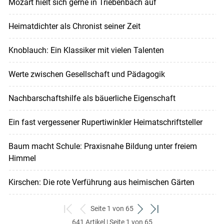
Mozart hielt sich gerne in Triebenbach auf
Heimatdichter als Chronist seiner Zeit
Knoblauch: Ein Klassiker mit vielen Talenten
Werte zwischen Gesellschaft und Pädagogik
Nachbarschaftshilfe als bäuerliche Eigenschaft
Ein fast vergessener Rupertiwinkler Heimatschriftsteller
Baum macht Schule: Praxisnahe Bildung unter freiem
Himmel
Kirschen: Die rote Verführung aus heimischen Gärten
Seite 1 von 65
zum
zurück
weiter
zum
641 Artikel | Seite 1 von 65