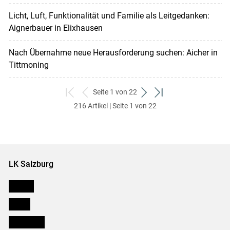
Licht, Luft, Funktionalität und Familie als Leitgedanken:
Aignerbauer in Elixhausen
Nach Übernahme neue Herausforderung suchen: Aicher in
Tittmoning
Seite 1 von 22
zum
zurück
weiter
zum
216 Artikel | Seite 1 von 22
ersten
zum
zum
letzten
Set
vorigen
nächsten
Set
Set
Set
LK Salzburg
Karriere
Presse
Downloads