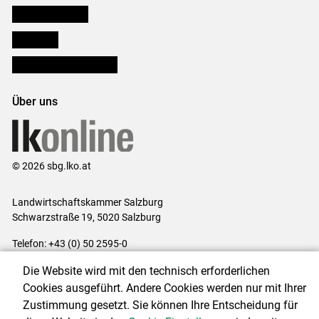
Salzburger Bauer
lk Planbau
Bezirksbauernkammern
Über uns
© 2026 sbg.lko.at
Landwirtschaftskammer Salzburg
Schwarzstraße 19, 5020 Salzburg
Telefon: +43 (0) 50 2595-0
E-Mail:
office@lk-salzburg.at
Die Website wird mit den technisch erforderlichen
Impressum
|
Kontakt
|
Datenschutzerklärung
|
Barrierefreiheit
|
Cookies ausgeführt. Andere Cookies werden nur mit Ihrer
Cookie-Einstellungen
Zustimmung gesetzt. Sie können Ihre Entscheidung für