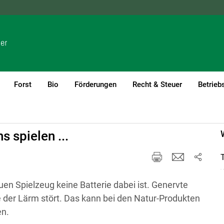
NÖ
OÖ
SBG
STMK
TIROL
VBG
WIEN
Forst
Bio
Förderungen
Recht & Steuer
Betrieb
 spielen ...
uen Spielzeug keine Batterie dabei ist. Genervte
e der Lärm stört. Das kann bei den Natur-Produkten
en.