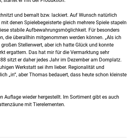
 startet er mit der Produktion.
hnitzt und bemalt bzw. lackiert. Auf Wunsch natürlich
 mit denen Spielebegeisterte gleich mehrere Spiele stapeln
diese stabile Aufbewahrungsmöglichkeit. Für besonders
nen, die überallhin mitgenommen werden können. „Als ich
großen Stellenwert, aber ich hatte Glück und konnte
kt ergattern. Das hat mir für die Vermarktung sehr
t 1988 sitzt er daher jedes Jahr im Dezember am Domplatz.
uhigen Werkstatt sei ihm lieber. Regionalität und
mlich „in“, aber Thomas bedauert, dass heute schon kleinste
en Auflage wieder hergestellt. Im Sortiment gibt es auch
Lattenzäune mit Tierelementen.