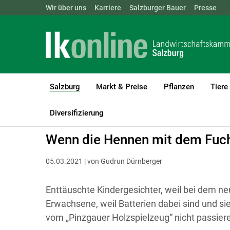
Landwirtschaftskammern:
Wir über uns
Karriere
Salzburger Bauer
ÖSTERREICH
BGLD
Presse
KTN
Salzburg
Markt & Preise
Pflanzen
Tiere
(current)1
LK Salzburg
Salzburg
Salzburger Bauer
Land und Leben
Diversifizierung
Wenn die Hennen mit dem Fuchs
05.03.2021 | von Gudrun Dürnberger
Enttäuschte Kindergesichter, weil bei dem ne
Erwachsene, weil Batterien dabei sind und si
vom „Pinzgauer Holzspielzeug“ nicht passier