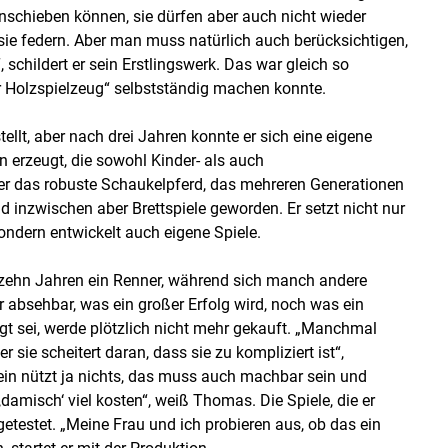
inschieben können, sie dürfen aber auch nicht wieder
 sie federn. Aber man muss natürlich auch berücksichtigen,
schildert er sein Erstlingswerk. Das war gleich so
er Holzspielzeug“ selbstständig machen konnte.
llt, aber nach drei Jahren konnte er sich eine eigene
en erzeugt, die sowohl Kinder- als auch
r das robuste Schaukelpferd, das mehreren Generationen
d inzwischen aber Brettspiele geworden. Er setzt nicht nur
ndern entwickelt auch eigene Spiele.
 zehn Jahren ein Renner, während sich manch andere
er absehbar, was ein großer Erfolg wird, noch was ein
gt sei, werde plötzlich nicht mehr gekauft. „Manchmal
er sie scheitert daran, dass sie zu kompliziert ist“,
llein nützt ja nichts, das muss auch machbar sein und
‚damisch‘ viel kosten“, weiß Thomas. Die Spiele, die er
 getestet. „Meine Frau und ich probieren aus, ob das ein