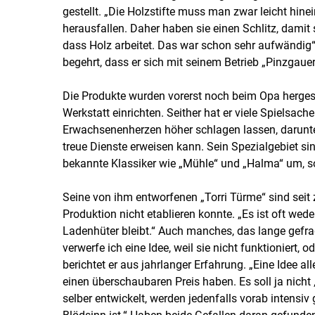
gestellt. „Die Holzstifte muss man zwar leicht hine
herausfallen. Daher haben sie einen Schlitz, damit
dass Holz arbeitet. Das war schon sehr aufwändig“, 
begehrt, dass er sich mit seinem Betrieb „Pinzgau
Die Produkte wurden vorerst noch beim Opa hergeste
Werkstatt einrichten. Seither hat er viele Spielsach
Erwachsenenherzen höher schlagen lassen, darunte
treue Dienste erweisen kann. Sein Spezialgebiet sin
bekannte Klassiker wie „Mühle“ und „Halma“ um, so
Seine von ihm entworfenen „Torri Türme“ sind seit
Produktion nicht etablieren konnte. „Es ist oft wed
Ladenhüter bleibt.“ Auch manches, das lange gefra
verwerfe ich eine Idee, weil sie nicht funktioniert, od
berichtet er aus jahrlanger Erfahrung. „Eine Idee a
einen überschaubaren Preis haben. Es soll ja nicht 
selber entwickelt, werden jedenfalls vorab intensiv