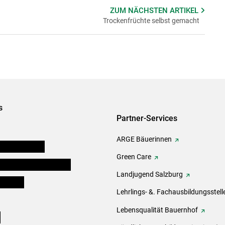
ZUM NÄCHSTEN
ARTIKEL
Trockenfrüchte selbst gemacht
s
Partner-Services
ARGE Bäuerinnen
auernkammern
Green Care
erinnen und Mitarbeiter
Landjugend Salzburg
er Bauer
Lehrlings- &. Fachausbildungsstell
Lebensqualität Bauernhof
e