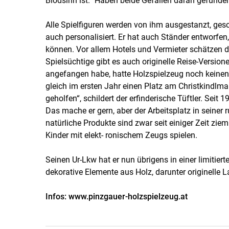
Blödsinn ist.“ Haben beide Gefallen daran gefunden,
Alle Spielfiguren werden von ihm ausgestanzt, gesc
auch personalisiert. Er hat auch Ständer entworfen,
können. Vor allem Hotels und Vermieter schätzen 
Spielsüchtige gibt es auch originelle Reise-Versio
angefangen habe, hatte Holzspielzeug noch keinen 
gleich im ersten Jahr einen Platz am Christkindlmar
geholfen“, schildert der erfinderische Tüftler. Sei
Das mache er gern, aber der Arbeitsplatz in seiner r
natürliche Produkte sind zwar seit einiger Zeit zie
Kinder mit elekt- ronischem Zeugs spielen.
Seinen Ur-Lkw hat er nun übrigens in einer limitiert
dekorative Elemente aus Holz, darunter originelle 
Infos: www.pinzgauer-holzspielzeug.at