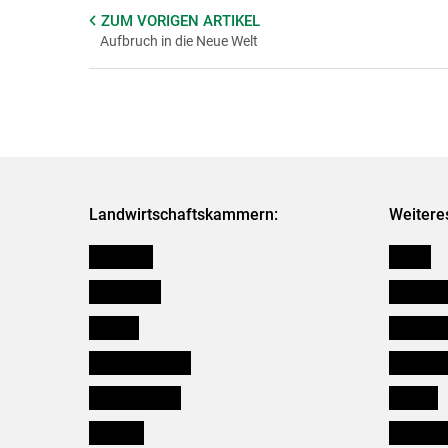
ZUM VORIGEN
ARTIKEL
Aufbruch in die Neue Welt
Landwirtschaftskammern:
Weitere
Österreich
Presse
Burgenland
Bezirksb
Kärnten
Mitarbeit
Niederösterreich
Salzburg
Oberösterreich
Karriere
Salzburg
Verbänd