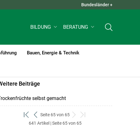
Bundesländer +
QUICK LINKS +
BILDUNG
BERATUNG
sführung
Bauen, Energie & Technik
Weitere Beiträge
Trockenfrüchte selbst gemacht
Seite 65 von 65
zum
zurück
weiter
zum
641 Artikel | Seite 65 von 65
ersten
zum
zum
letzten
Set
vorigen
nächsten
Set