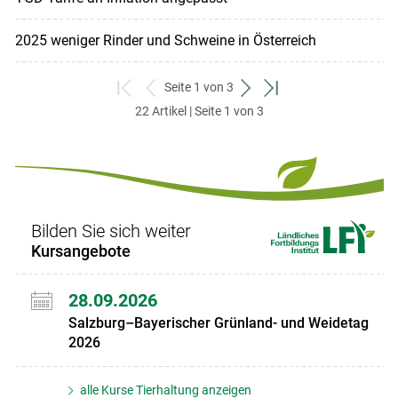
2025 weniger Rinder und Schweine in Österreich
Seite 1 von 3
zum
zurück
weiter
zum
22 Artikel | Seite 1 von 3
ersten
zum
zum
letzten
Set
vorigen
nächsten
Set
Set
Set
Bilden Sie sich weiter
Kursangebote
28.09.2026
Salzburg–Bayerischer Grünland- und Weidetag
2026
alle Kurse Tierhaltung anzeigen