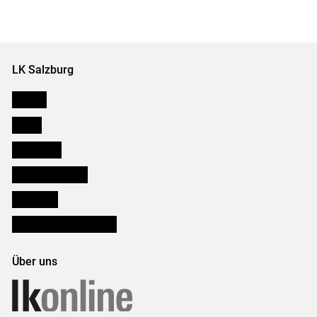
LK Salzburg
Karriere
Presse
Downloads
Salzburger Bauer
lk Planbau
Bezirksbauernkammern
Über uns