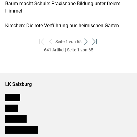
Baum macht Schule: Praxisnahe Bildung unter freiem
Himmel
Kirschen: Die rote Verführung aus heimischen Gärten
Seite 1 von 65
zum
zurück
weiter
zum
641 Artikel | Seite 1 von 65
ersten
zum
zum
letzten
Set
vorigen
nächsten
Set
Set
Set
LK Salzburg
Karriere
Presse
Downloads
Salzburger Bauer