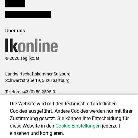
lk Planbau
Bezirksbauernkammern
Über uns
© 2026 sbg.lko.at
Landwirtschaftskammer Salzburg
Schwarzstraße 19, 5020 Salzburg
Telefon: +43 (0) 50 2595-0
E-Mail:
office@lk-salzburg.at
Die Website wird mit den technisch erforderlichen
Impressum
|
Kontakt
|
Datenschutzerklärung
|
Barrierefreiheit
|
Cookies ausgeführt. Andere Cookies werden nur mit Ihrer
Cookie-Einstellungen
Zustimmung gesetzt. Sie können Ihre Entscheidung für
diese Website in den
Cookie-Einstellungen
jederzeit
einsehen und korrigieren.