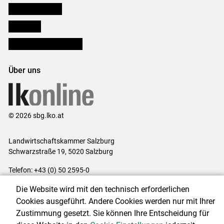
Salzburger Bauer
lk Planbau
Bezirksbauernkammern
Über uns
© 2026 sbg.lko.at
Landwirtschaftskammer Salzburg
Schwarzstraße 19, 5020 Salzburg
Telefon: +43 (0) 50 2595-0
E-Mail:
office@lk-salzburg.at
Die Website wird mit den technisch erforderlichen
Impressum
|
Kontakt
|
Datenschutzerklärung
|
Barrierefreiheit
|
Cookies ausgeführt. Andere Cookies werden nur mit Ihrer
Cookie-Einstellungen
Zustimmung gesetzt. Sie können Ihre Entscheidung für