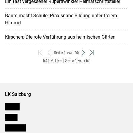
Ein fast vergessener Rupertiwinkler Heimatschriftsteller
Baum macht Schule: Praxisnahe Bildung unter freiem
Himmel
Kirschen: Die rote Verführung aus heimischen Gärten
Seite 1 von 65
zum
zurück
weiter
zum
641 Artikel | Seite 1 von 65
ersten
zum
zum
letzten
Set
vorigen
nächsten
Set
Set
Set
LK Salzburg
Karriere
Presse
Downloads