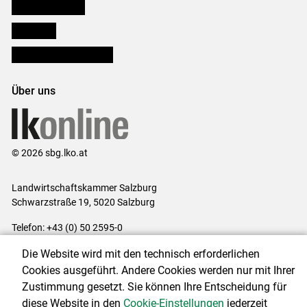
Salzburger Bauer
lk Planbau
Bezirksbauernkammern
Über uns
© 2026 sbg.lko.at
Landwirtschaftskammer Salzburg
Schwarzstraße 19, 5020 Salzburg
Telefon: +43 (0) 50 2595-0
E-Mail:
office@lk-salzburg.at
Die Website wird mit den technisch erforderlichen
Impressum
|
Kontakt
|
Datenschutzerklärung
|
Barrierefreiheit
|
Cookies ausgeführt. Andere Cookies werden nur mit Ihrer
Cookie-Einstellungen
Zustimmung gesetzt. Sie können Ihre Entscheidung für
diese Website in den
Cookie-Einstellungen
jederzeit