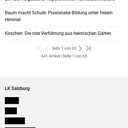
Baum macht Schule: Praxisnahe Bildung unter freiem
Himmel
Kirschen: Die rote Verführung aus heimischen Gärten
Seite 1 von 65
zum
zurück
weiter
zum
641 Artikel | Seite 1 von 65
ersten
zum
zum
letzten
Set
vorigen
nächsten
Set
Set
Set
LK Salzburg
Karriere
Presse
Downloads