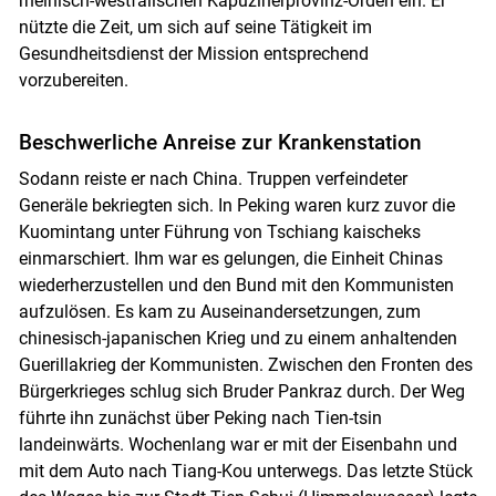
rheinisch-westfälischen Kapuzinerprovinz-Orden ein. Er
nützte die Zeit, um sich auf seine Tätigkeit im
Gesundheitsdienst der Mission entsprechend
vorzubereiten.
Beschwerliche Anreise zur Krankenstation
Sodann reiste er nach China. Truppen verfeindeter
Generäle bekriegten sich. In Peking waren kurz zuvor die
Kuomintang unter Führung von Tschiang kaischeks
einmarschiert. Ihm war es gelungen, die Einheit Chinas
wiederherzustellen und den Bund mit den Kommunisten
aufzulösen. Es kam zu Auseinandersetzungen, zum
chinesisch-japanischen Krieg und zu einem anhaltenden
Guerillakrieg der Kommunisten. Zwischen den Fronten des
Bürgerkrieges schlug sich Bruder Pank­raz durch. Der Weg
führte ihn zunächst über Peking nach Tien-tsin
landeinwärts. Wochenlang war er mit der Eisenbahn und
mit dem Auto nach Tiang-Kou unterwegs. Das letzte Stück