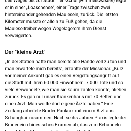
des Weges bis zur Stadt Tien-Schui (Himmelswasser) legte
er in einer „Loaschense“, einer Trage zwischen zwei
hintereinander gehenden Mauleseln, zurück. Die letzten
Kilometer musste er allein zu Fuß gehen, da die
Mauleseltreiber wegen Wegelagerern ihren Dienst
verweigerten.
Der "kleine Arzt"
„In der Station hatte man bereits alle Hände voll zu tun und
man erwartete mich bereits“, erzählte der Missionar. „Kurz
vor meiner Ankunft gab es einen Vergeltungsangriff auf
die Stadt mit ihren 60.000 Einwohnern. 7.000 Tote und so
viele Verwundete, wie man sie kaum zählen konnte, blieben
zurück. Es gab nur unser Krankenhaus mit 70 Betten und
einen Arzt. Man wollte dort eigene Ärzte haben.“ Eine
Zeitlang arbeitete Bruder Pankraz mit einem Arzt aus
Schanghai zusammen. Nach sechs Jahren Praxis legte der
Bruder ein chinesisches Examen ab, das zum Behandeln