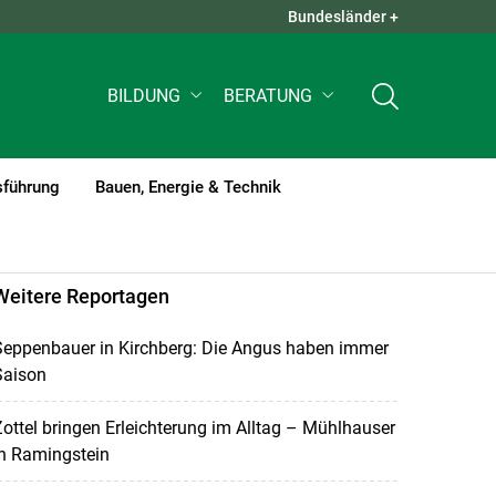
Bundesländer +
QUICK LINKS +
BILDUNG
BERATUNG
sführung
Bauen, Energie & Technik
Weitere Reportagen
Seppenbauer in Kirchberg: Die Angus haben immer
Saison
ottel bringen Erleichterung im Alltag – Mühlhauser
in Ramingstein