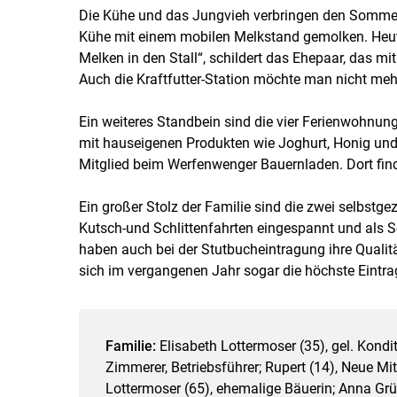
Die Kühe und das Jungvieh verbringen den Sommer
Kühe mit einem mobilen Melkstand gemolken. Heut
Melken in den Stall“, schildert das Ehepaar, das mit
Auch die Kraftfutter-Station möchte man nicht meh
Ein weiteres Standbein sind die vier Ferienwohnu
mit hauseigenen Produkten wie Joghurt, Honig und
Mitglied beim Werfenwenger Bauernladen. Dort fin
Ein großer Stolz der Familie sind die zwei selbstge
Kutsch-und Schlittenfahrten eingespannt und als S
haben auch bei der Stutbucheintragung ihre Qualitä
sich im vergangenen Jahr sogar die höchste Eintr
Familie:
Elisabeth Lottermoser (35), gel. Kondito
Zimmerer, Betriebsführer; Rupert (14), Neue Mit
Lottermoser (65), ehemalige Bäuerin; Anna Gr