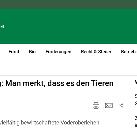
NÖ
OÖ
SBG
STMK
TIROL
VBG
WIEN
Forst
Bio
Förderungen
Recht & Steuer
Betrieb
 Man merkt, dass es den Tieren
Z
vielfältig bewirtschaftete Voderoberlehen.