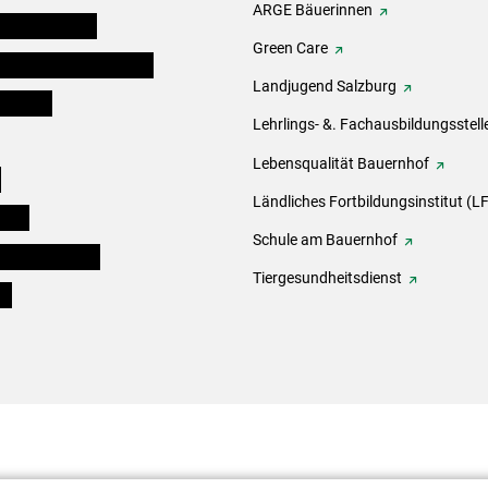
ARGE Bäuerinnen
auernkammern
Green Care
erinnen und Mitarbeiter
Landjugend Salzburg
er Bauer
Lehrlings- &. Fachausbildungsstell
Lebensqualität Bauernhof
e
Ländliches Fortbildungsinstitut (LF
eigen
Schule am Bauernhof
ogisches Forum
Tiergesundheitsdienst
ds