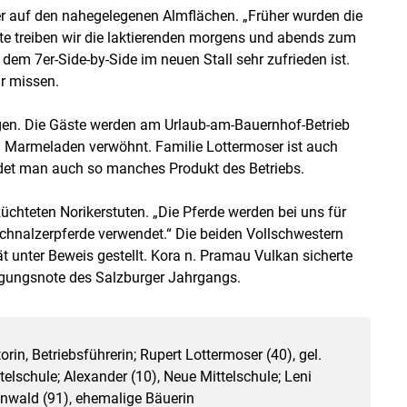
 auf den nahegelegenen Almflächen. „Früher wurden die
e treiben wir die laktierenden morgens und abends zum
 dem 7er-Side-by-Side im neuen Stall sehr zufrieden ist.
r missen.
ngen. Die Gäste werden am Urlaub-am-Bauernhof-Betrieb
 Marmeladen verwöhnt. Familie Lottermoser ist auch
det man auch so manches Produkt des Betriebs.
züchteten Norikerstuten. „Die Pferde werden bei uns für
chnalzerpferde verwendet.“ Die beiden Vollschwestern
t unter Beweis gestellt. Kora n. Pramau Vulkan sicherte
agungsnote des Salzburger Jahrgangs.
rin, Betriebsführerin; Rupert Lottermoser (40), gel.
telschule; Alexander (10), Neue Mittelschule; Leni
ünwald (91), ehemalige Bäuerin