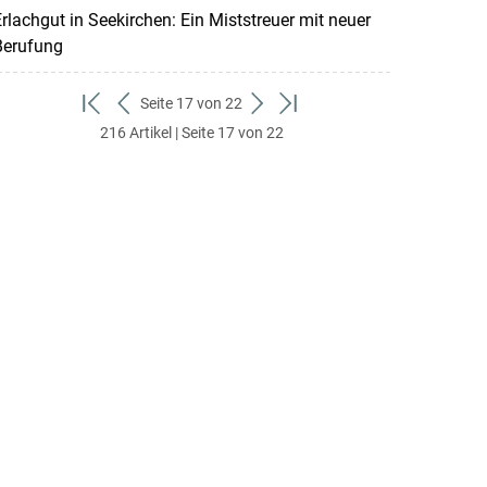
rlachgut in Seekirchen: Ein Miststreuer mit neuer
Berufung
Seite 17 von 22
zum
zurück
weiter
zum
216 Artikel | Seite 17 von 22
ersten
zum
zum
letzten
Set
vorigen
nächsten
Set
Set
Set