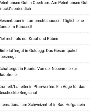
Peterhansen-Gut in Obertrum: Am Peterhansen-Gut
nackt‘s ordentlich
Mesnerbauer in Lamprechtshausen: Täglich eine
Runde im Karussell
iel mehr als nur Kraut und Rüben
interlaffergut in Goldegg: Das Gesamtpaket
überzeugt
chattergut in Rauris: Von der Nebenrolle zur
auptrolle
ronreif/Laireiter in Pfarrwerfen: Ein Auge für das
Gescheckte Bergschaf
nternational am Schweizerhof in Bad Hofgastein