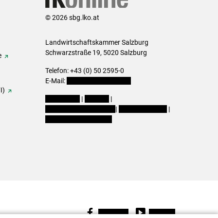
© 2026 sbg.lko.at
Landwirtschaftskammer Salzburg
Schwarzstraße 19, 5020 Salzburg
e
Telefon: +43 (0) 50 2595-0
E-Mail:
office@lk-salzburg.at
I)
Impressum
|
Kontakt
|
Datenschutzerklärung
|
Barrierefreiheit
|
Cookie-Einstellungen
Facebook
Youtube