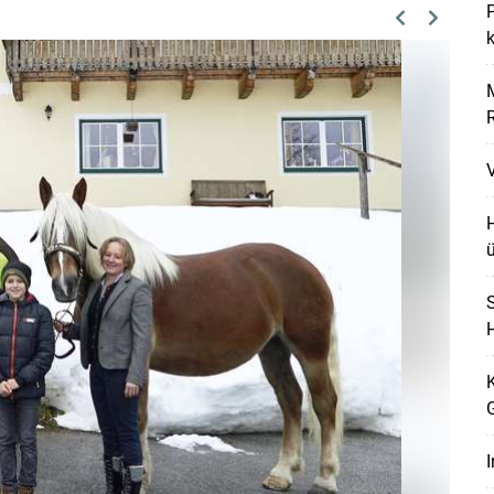
Previous
Next
k
V
H
S
Skip to main content
H
K
I