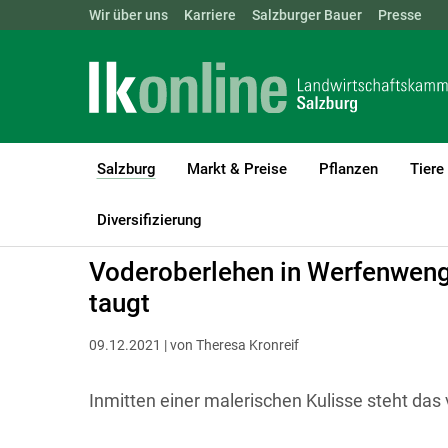
Landwirtschaftskammern:
Wir über uns
Karriere
Salzburger Bauer
ÖSTERREICH
BGLD
Presse
KTN
Salzburg
Markt & Preise
Pflanzen
Tiere
(current)1
LK Salzburg
Salzburg
Salzburger Bauer
Betriebsreportagen
Diversifizierung
Voderoberlehen in Werfenweng:
taugt
09.12.2021 | von Theresa Kronreif
Inmitten einer malerischen Kulisse steht das 