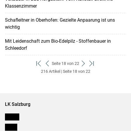
Klassenzimmer
Schafleitner in Oberhofen: Gezielte Anpaarung ist uns
wichtig
Mit Leidenschaft zum Bio-Edelpilz - Stoffenbauer in
Schleedorf
Seite 18 von 22
zum
zurück
weiter
zum
216 Artikel | Seite 18 von 22
ersten
zum
zum
letzten
Set
vorigen
nächsten
Set
Set
Set
LK Salzburg
Karriere
Presse