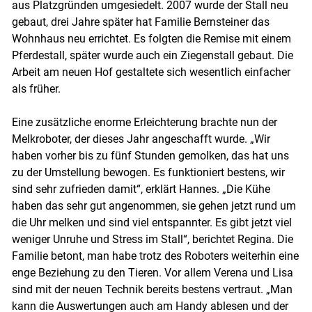
aus Platzgründen umgesiedelt. 2007 wurde der Stall neu
gebaut, drei Jahre später hat Familie Bernsteiner das
Wohnhaus neu errichtet. Es folgten die Remise mit einem
Pferdestall, später wurde auch ein Ziegenstall gebaut. Die
Skip to main content
Arbeit am neuen Hof gestaltete sich wesentlich einfacher
als früher.
Eine zusätzliche enorme Erleichterung brachte nun der
Melkroboter, der dieses Jahr angeschafft wurde. „Wir
haben vorher bis zu fünf Stunden gemolken, das hat uns
zu der Umstellung bewogen. Es funktioniert bestens, wir
sind sehr zufrieden damit“, erklärt Hannes. „Die Kühe
haben das sehr gut angenommen, sie gehen jetzt rund um
die Uhr melken und sind viel entspannter. Es gibt jetzt viel
weniger Unruhe und Stress im Stall“, berichtet Regina. Die
Familie betont, man habe trotz des Roboters weiterhin eine
enge Beziehung zu den Tieren. Vor allem Verena und Lisa
sind mit der neuen Technik bereits bestens vertraut. „Man
kann die Auswertungen auch am Handy ablesen und der