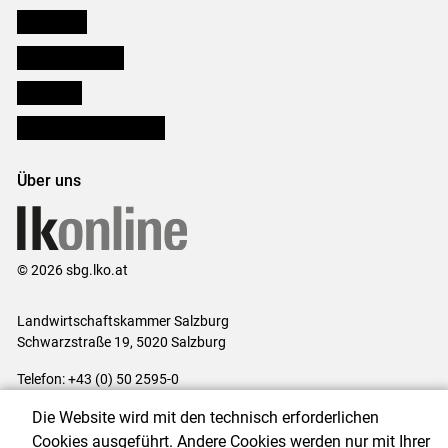
Downloads
Salzburger Bauer
lk Planbau
Bezirksbauernkammern
Über uns
© 2026 sbg.lko.at
Landwirtschaftskammer Salzburg
Schwarzstraße 19, 5020 Salzburg
Telefon: +43 (0) 50 2595-0
E-Mail:
office@lk-salzburg.at
Die Website wird mit den technisch erforderlichen
Impressum
|
Kontakt
|
Datenschutzerklärung
|
Barrierefreiheit
|
Cookies ausgeführt. Andere Cookies werden nur mit Ihrer