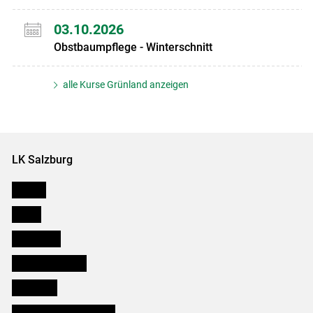
03.10.2026
Obstbaumpflege - Winterschnitt
alle Kurse Grünland anzeigen
LK Salzburg
Karriere
Presse
Downloads
Salzburger Bauer
lk Planbau
Bezirksbauernkammern