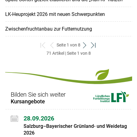
LK-Heuprojekt 2026 mit neuen Schwerpunkten
Zwischenfruchtanbau zur Futternutzung
Seite 1 von 8
zum
zurück
weiter
zum
71 Artikel | Seite 1 von 8
ersten
zum
zum
letzten
Set
vorigen
nächsten
Set
Set
Set
Bilden Sie sich weiter
Kursangebote
28.09.2026
Salzburg–Bayerischer Grünland- und Weidetag
2026