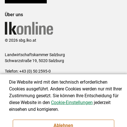
Über uns
© 2026 sbg.lko.at
Landwirtschaftskammer Salzburg
Schwarzstraße 19, 5020 Salzburg
Telefon: +43 (0) 50 2595-0
E-Mail:
office@lk-salzburg.at
Die Website wird mit den technisch erforderlichen
Impressum
|
Kontakt
|
Datenschutzerklärung
|
Barrierefreiheit
|
Cookies ausgeführt. Andere Cookies werden nur mit Ihrer
Cookie-Einstellungen
Zustimmung gesetzt. Sie können Ihre Entscheidung für
diese Website in den
Cookie-Einstellungen
jederzeit
einsehen und korrigieren.
NEWSLETTER
Ablehnen