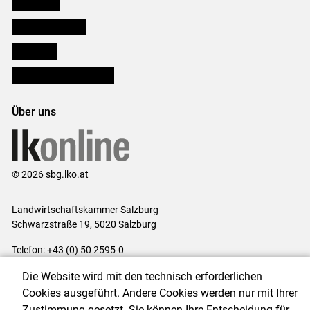
Downloads
Salzburger Bauer
lk Planbau
Bezirksbauernkammern
Über uns
© 2026 sbg.lko.at
Landwirtschaftskammer Salzburg
Schwarzstraße 19, 5020 Salzburg
Telefon: +43 (0) 50 2595-0
E-Mail:
office@lk-salzburg.at
Die Website wird mit den technisch erforderlichen
Impressum
|
Kontakt
|
Datenschutzerklärung
|
Barrierefreiheit
|
Cookies ausgeführt. Andere Cookies werden nur mit Ihrer
Cookie-Einstellungen
Zustimmung gesetzt. Sie können Ihre Entscheidung für