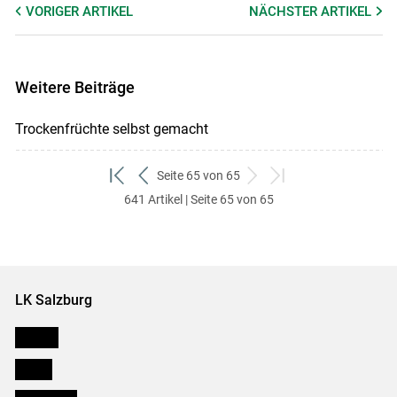
VORIGER
ARTIKEL
NÄCHSTER
ARTIKEL
Weitere Beiträge
Trockenfrüchte selbst gemacht
Seite 65 von 65
zum
zurück
weiter
zum
641 Artikel | Seite 65 von 65
ersten
zum
zum
letzten
Set
vorigen
nächsten
Set
Set
Set
LK Salzburg
Karriere
Presse