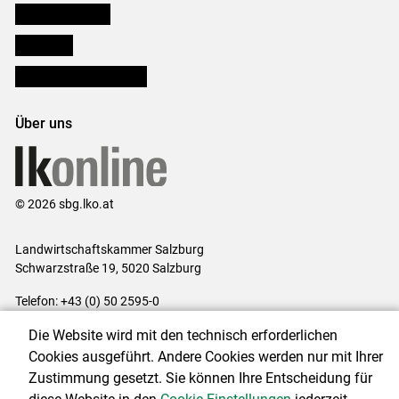
Salzburger Bauer
lk Planbau
Bezirksbauernkammern
Über uns
© 2026 sbg.lko.at
Landwirtschaftskammer Salzburg
Schwarzstraße 19, 5020 Salzburg
Telefon: +43 (0) 50 2595-0
E-Mail:
office@lk-salzburg.at
Die Website wird mit den technisch erforderlichen
Impressum
|
Kontakt
|
Datenschutzerklärung
|
Barrierefreiheit
|
Cookies ausgeführt. Andere Cookies werden nur mit Ihrer
Cookie-Einstellungen
Zustimmung gesetzt. Sie können Ihre Entscheidung für