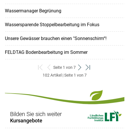
Wassermanager Begrünung
Wassersparende Stoppelbearbeitung im Fokus
Unsere Gewässer brauchen einen "Sonnenschirm“!
FELDTAG Bodenbearbeitung im Sommer
Seite 1 von 7
zum
zurück
weiter
zum
102 Artikel | Seite 1 von 7
ersten
zum
zum
letzten
Set
vorigen
nächsten
Set
Set
Set
Bilden Sie sich weiter
Kursangebote