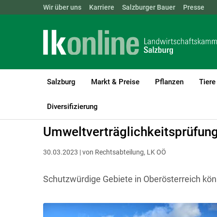
Landwirtschaftskammern:
Wir über uns
Karriere
Salzburger Bauer
ÖSTERREICH
BGLD
Presse
KTN
Salzburg
Markt & Preise
Pflanzen
Tiere
LK Salzburg
Recht & Steuer
Rechtsfragen zur Betriebsführung
Diversifizierung
Umweltverträglichkeitsprüfung
30.03.2023 | von Rechtsabteilung, LK OÖ
Schutzwürdige Gebiete in Oberösterreich kö