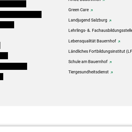
auernkammern
Green Care
erinnen und Mitarbeiter
Landjugend Salzburg
er Bauer
Lehrlings- &. Fachausbildungsstell
Lebensqualität Bauernhof
e
Ländliches Fortbildungsinstitut (LF
eigen
Schule am Bauernhof
ogisches Forum
Tiergesundheitsdienst
ds