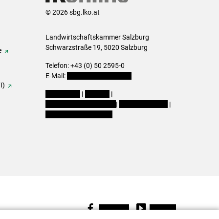
© 2026 sbg.lko.at
Landwirtschaftskammer Salzburg
Schwarzstraße 19, 5020 Salzburg
e
Telefon: +43 (0) 50 2595-0
E-Mail:
office@lk-salzburg.at
I)
Impressum
|
Kontakt
|
Datenschutzerklärung
|
Barrierefreiheit
|
Cookie-Einstellungen
Facebook
Youtube