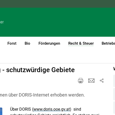
NÖ
OÖ
SBG
STMK
TIROL
VBG
WIEN
Forst
Bio
Förderungen
Recht & Steuer
Betrieb
(current)1
Baurecht
 - schutzwürdige Gebiete
nnen über DORIS-Internet erhoben werden.
Über DORIS (
www.doris.ooe.gv.at
) sind