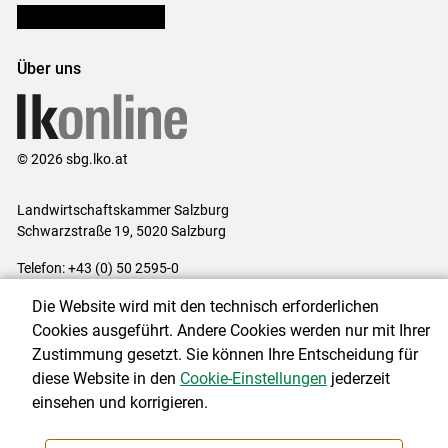
Bezirksbauernkammern
Über uns
© 2026 sbg.lko.at
Landwirtschaftskammer Salzburg
Schwarzstraße 19, 5020 Salzburg
Telefon: +43 (0) 50 2595-0
E-Mail:
office@lk-salzburg.at
Die Website wird mit den technisch erforderlichen
Impressum
|
Kontakt
|
Datenschutzerklärung
|
Barrierefreiheit
|
Cookies ausgeführt. Andere Cookies werden nur mit Ihrer
Cookie-Einstellungen
Zustimmung gesetzt. Sie können Ihre Entscheidung für
diese Website in den
Cookie-Einstellungen
jederzeit
einsehen und korrigieren.
NEWSLETTER