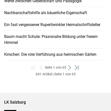
Werte zwischen Gesellschaft und Pädagogik
Nachbarschaftshilfe als bäuerliche Eigenschaft
Ein fast vergessener Rupertiwinkler Heimatschriftsteller
Baum macht Schule: Praxisnahe Bildung unter freiem
Himmel
Kirschen: Die rote Verführung aus heimischen Gärten
Seite 1 von 65
zum
zurück
weiter
zum
641 Artikel | Seite 1 von 65
ersten
zum
zum
letzten
Set
vorigen
nächsten
Set
Set
Set
LK Salzburg