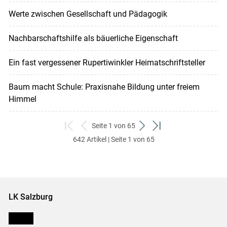
Werte zwischen Gesellschaft und Pädagogik
Nachbarschaftshilfe als bäuerliche Eigenschaft
Ein fast vergessener Rupertiwinkler Heimatschriftsteller
Baum macht Schule: Praxisnahe Bildung unter freiem
Himmel
Seite 1 von 65
zum
zurück
weiter
zum
642 Artikel | Seite 1 von 65
ersten
zum
zum
letzten
Set
vorigen
nächsten
Set
Set
Set
LK Salzburg
Karriere