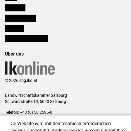
Downloads
Salzburger Bauer
lk Planbau
Bezirksbauernkammern
Über uns
© 2026 sbg.lko.at
Landwirtschaftskammer Salzburg
Schwarzstraße 19, 5020 Salzburg
Telefon: +43 (0) 50 2595-0
E-Mail:
office@lk-salzburg.at
Die Website wird mit den technisch erforderlichen
Impressum
|
Kontakt
|
Datenschutzerklärung
|
Barrierefreiheit
|
Cookies ausgeführt. Andere Cookies werden nur mit Ihrer