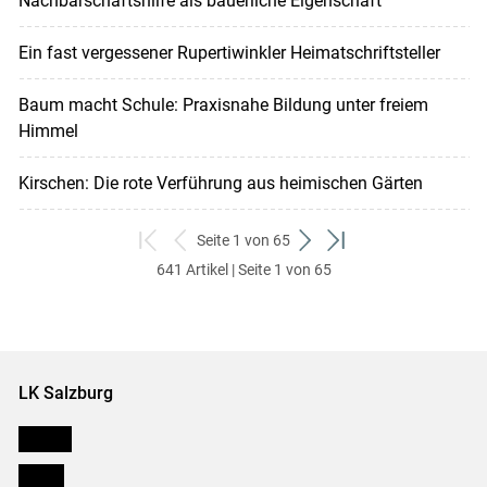
Nachbarschaftshilfe als bäuerliche Eigenschaft
Ein fast vergessener Rupertiwinkler Heimatschriftsteller
Baum macht Schule: Praxisnahe Bildung unter freiem
Himmel
Kirschen: Die rote Verführung aus heimischen Gärten
Seite 1 von 65
zum
zurück
weiter
zum
641 Artikel | Seite 1 von 65
ersten
zum
zum
letzten
Set
vorigen
nächsten
Set
Set
Set
LK Salzburg
Karriere
Presse