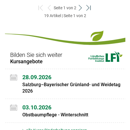
Seite 1 von 2
zum
zurück
weiter
zum
19 Artikel | Seite 1 von 2
ersten
zum
zum
letzten
Set
vorigen
nächsten
Set
Set
Set
Bilden Sie sich weiter
Kursangebote
28.09.2026
Salzburg–Bayerischer Grünland- und Weidetag
2026
03.10.2026
Obstbaumpflege - Winterschnitt