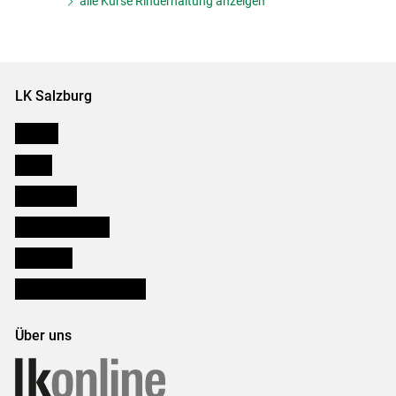
alle Kurse Rinderhaltung anzeigen
LK Salzburg
Karriere
Presse
Downloads
Salzburger Bauer
lk Planbau
Bezirksbauernkammern
Über uns