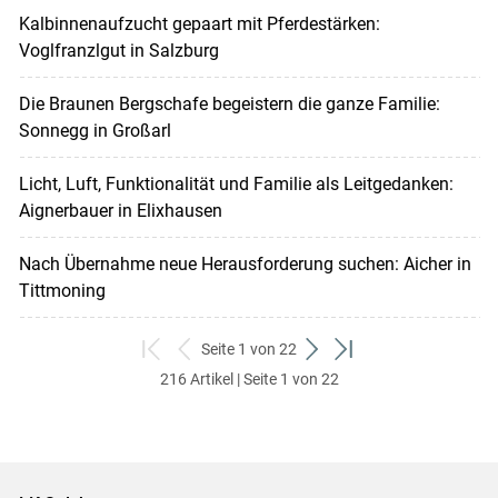
Kalbinnenaufzucht gepaart mit Pferdestärken:
Voglfranzlgut in Salzburg
Die Braunen Bergschafe begeistern die ganze Familie:
Sonnegg in Großarl
Licht, Luft, Funktionalität und Familie als Leitgedanken:
Aignerbauer in Elixhausen
Nach Übernahme neue Herausforderung suchen: Aicher in
Tittmoning
Seite 1 von 22
zum
zurück
weiter
zum
216 Artikel | Seite 1 von 22
ersten
zum
zum
letzten
Set
vorigen
nächsten
Set
Set
Set