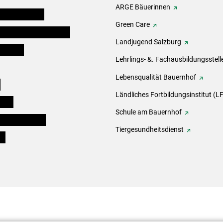
ARGE Bäuerinnen
auernkammern
Green Care
erinnen und Mitarbeiter
Landjugend Salzburg
er Bauer
Lehrlings- &. Fachausbildungsstell
Lebensqualität Bauernhof
e
Ländliches Fortbildungsinstitut (LF
eigen
Schule am Bauernhof
ogisches Forum
Tiergesundheitsdienst
ds