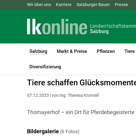
Landwirtschaftskammern:
Wir über uns
Karriere
Salzburger Bauer
ÖSTERREICH
BGLD
Presse
KTN
Salzburg
Markt & Preise
Pflanzen
Tiere
(current)1
LK Salzburg
Salzburg
Salzburger Bauer
Betriebsreportagen
Diversifizierung
Tiere schaffen Glücksmomente
07.12.2023 | von Ing. Theresa Kronreif
Thomayerhof – ein Ort für Pferdebegeistert
Bildergalerie
(6 Fotos)