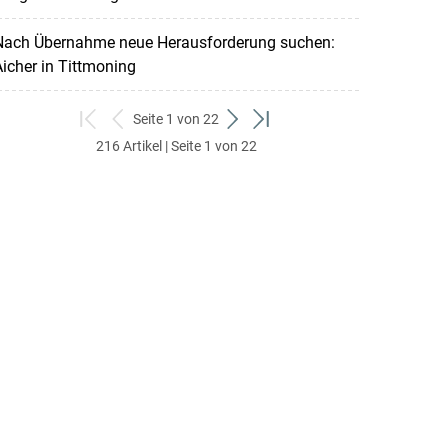
Nach Übernahme neue Herausforderung suchen:
icher in Tittmoning
Seite 1 von 22
zum
zurück
weiter
zum
216 Artikel | Seite 1 von 22
ersten
zum
zum
letzten
Set
vorigen
nächsten
Set
Set
Set