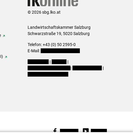
© 2026 sbg.lko.at
Landwirtschaftskammer Salzburg
Schwarzstraße 19, 5020 Salzburg
e
Telefon: +43 (0) 50 2595-0
E-Mail:
office@lk-salzburg.at
I)
Impressum
|
Kontakt
|
Datenschutzerklärung
|
Barrierefreiheit
|
Cookie-Einstellungen
Facebook
Youtube