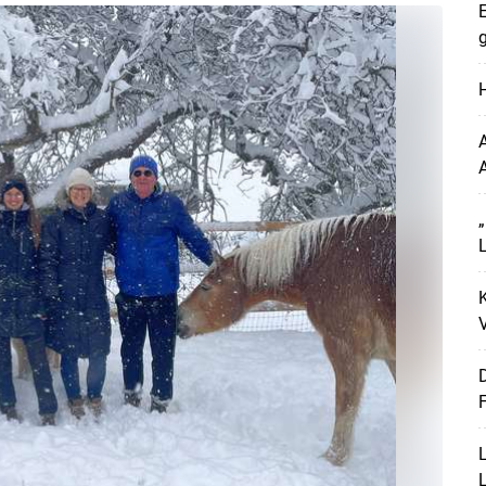
E
g
H
A
L
K
Skip to main content
V
D
F
L
L