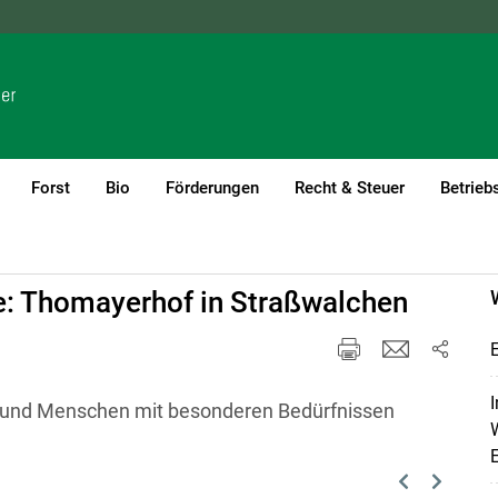
NÖ
OÖ
SBG
STMK
TIROL
VBG
WIEN
Forst
Bio
Förderungen
Recht & Steuer
Betrieb
: Thomayerhof in Straßwalchen
E
I
e und Menschen mit besonderen Bedürfnissen
W
Previous
Next