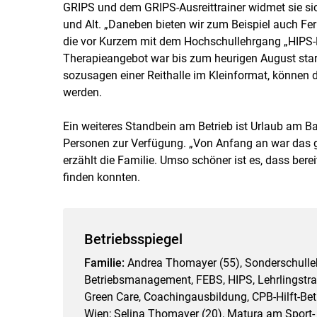
GRIPS und dem GRIPS-Ausreittrainer widmet sie sic
und Alt. „Daneben bieten wir zum Beispiel auch Fer
die vor Kurzem mit dem Hochschullehrgang „HIPS-R
Therapieangebot war bis zum heurigen August sta
sozusagen einer Reithalle im Kleinformat, können 
werden.
Ein weiteres Standbein am Betrieb ist Urlaub am B
Personen zur Verfügung. „Von Anfang an war das gr
erzählt die Familie. Umso schöner ist es, dass be
finden konnten.
Betriebsspiegel
Familie:
Andrea Thomayer (55), Sonderschullehr
Betriebsmanagement, FEBS, HIPS, Lehrlingstrai
Green Care, Coachingausbildung, CPB-Hilft-Bet
Wien; Selina Thomayer (20), Matura am Sport