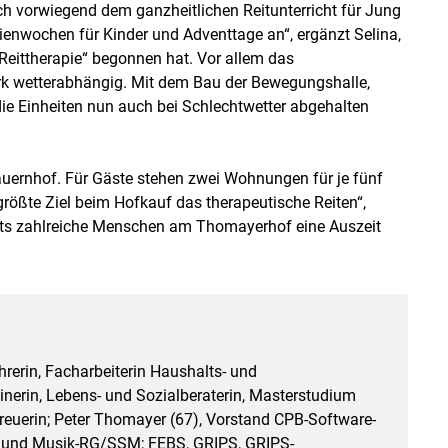
h vorwiegend dem ganzheitlichen Reitunterricht für Jung
ienwochen für Kinder und Adventtage an“, ergänzt Selina,
eittherapie“ begonnen hat. Vor allem das
rk wetterabhängig. Mit dem Bau der Bewegungshalle,
die Einheiten nun auch bei Schlechtwetter abgehalten
auernhof. Für Gäste stehen zwei Wohnungen für je fünf
ößte Ziel beim Hofkauf das therapeutische Reiten“,
reits zahlreiche Menschen am Thomayerhof eine Auszeit
erin, Facharbeiterin Haushalts- und
nerin, Lebens- und Sozialberaterin, Masterstudium
reuerin; Peter Thomayer (67), Vorstand CPB-Software-
- und Musik-RG/SSM; FEBS, GRIPS, GRIPS-