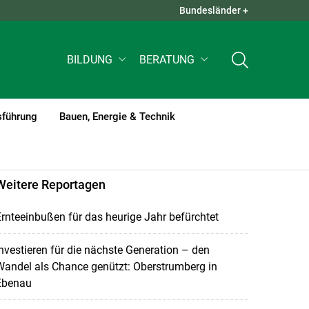
Bundesländer +
QUICK LINKS +
BILDUNG
BERATUNG
sführung
Bauen, Energie & Technik
Weitere Reportagen
rnteeinbußen für das heurige Jahr befürchtet
nvestieren für die nächste Generation – den
andel als Chance genützt: Oberstrumberg in
Ebenau