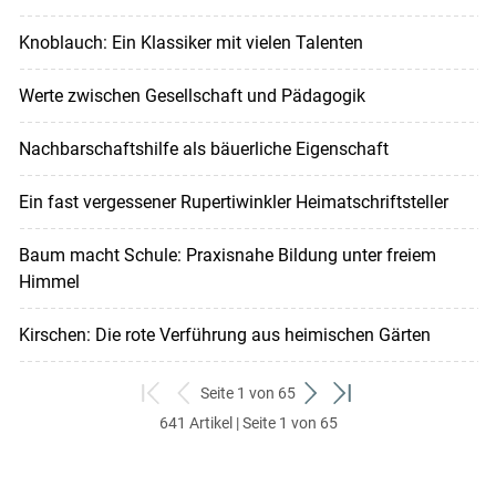
Knoblauch: Ein Klassiker mit vielen Talenten
Werte zwischen Gesellschaft und Pädagogik
Nachbarschaftshilfe als bäuerliche Eigenschaft
Ein fast vergessener Rupertiwinkler Heimatschriftsteller
Baum macht Schule: Praxisnahe Bildung unter freiem
Himmel
Kirschen: Die rote Verführung aus heimischen Gärten
Seite 1 von 65
zum
zurück
weiter
zum
641 Artikel | Seite 1 von 65
ersten
zum
zum
letzten
Set
vorigen
nächsten
Set
Set
Set