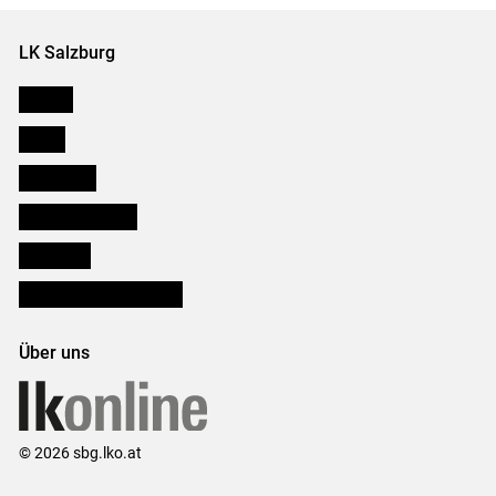
LK Salzburg
Karriere
Presse
Downloads
Salzburger Bauer
lk Planbau
Bezirksbauernkammern
Über uns
© 2026 sbg.lko.at