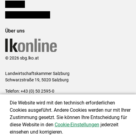
lk Planbau
Bezirksbauernkammern
Über uns
© 2026 sbg.lko.at
Landwirtschaftskammer Salzburg
Schwarzstraße 19, 5020 Salzburg
Telefon: +43 (0) 50 2595-0
E-Mail:
office@lk-salzburg.at
Die Website wird mit den technisch erforderlichen
Impressum
|
Kontakt
|
Datenschutzerklärung
|
Barrierefreiheit
|
Cookies ausgeführt. Andere Cookies werden nur mit Ihrer
Cookie-Einstellungen
Zustimmung gesetzt. Sie können Ihre Entscheidung für
diese Website in den
Cookie-Einstellungen
jederzeit
einsehen und korrigieren.