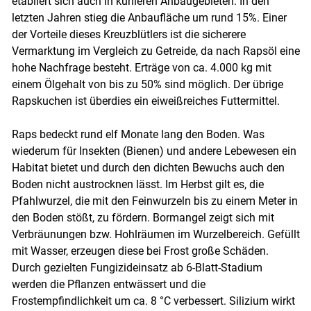
etabliert sich auch in kühleren Anbaugebieten. In den
letzten Jahren stieg die Anbaufläche um rund 15%. Einer
der Vorteile dieses Kreuzblütlers ist die sicherere
Vermarktung im Vergleich zu Getreide, da nach Rapsöl eine
hohe Nachfrage besteht. Erträge von ca. 4.000 kg mit
einem Ölgehalt von bis zu 50% sind möglich. Der übrige
Rapskuchen ist überdies ein eiweißreiches Futtermittel.
Raps bedeckt rund elf Monate lang den Boden. Was
wiederum für Insekten (Bienen) und andere Lebewesen ein
Habitat bietet und durch den dichten Bewuchs auch den
Boden nicht austrocknen lässt. Im Herbst gilt es, die
Pfahlwurzel, die mit den Feinwurzeln bis zu einem Meter in
den Boden stößt, zu fördern. Bormangel zeigt sich mit
Verbräunungen bzw. Hohlräumen im Wurzelbereich. Gefüllt
mit Wasser, erzeugen diese bei Frost große Schäden.
Durch gezielten Fungizideinsatz ab 6-Blatt-Stadium
werden die Pflanzen entwässert und die
Frostempfindlichkeit um ca. 8 °C verbessert. Silizium wirkt