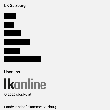
LK Salzburg
Karriere
Presse
Downloads
Salzburger Bauer
lk Planbau
Bezirksbauernkammern
Über uns
© 2026 sbg.lko.at
Landwirtschaftskammer Salzburg