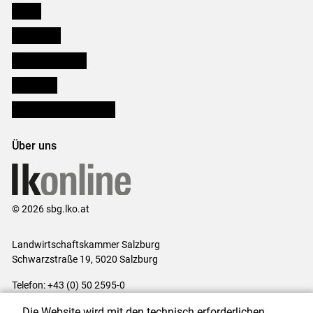
Presse
Downloads
Salzburger Bauer
lk Planbau
Bezirksbauernkammern
Über uns
© 2026 sbg.lko.at
Landwirtschaftskammer Salzburg
Schwarzstraße 19, 5020 Salzburg
Telefon: +43 (0) 50 2595-0
E-Mail:
office@lk-salzburg.at
Die Website wird mit den technisch erforderlichen