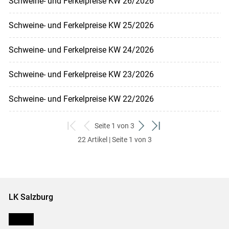
Schweine- und Ferkelpreise KW 26/2026
Schweine- und Ferkelpreise KW 25/2026
Schweine- und Ferkelpreise KW 24/2026
Schweine- und Ferkelpreise KW 23/2026
Schweine- und Ferkelpreise KW 22/2026
Seite 1 von 3
zum
zurück
weiter
zum
22 Artikel | Seite 1 von 3
ersten
zum
zum
letzten
Set
vorigen
nächsten
Set
Set
Set
LK Salzburg
Karriere