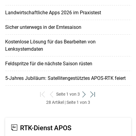
Landwirtschaftliche Apps 2026 im Praxistest
Sicher unterwegs in der Erntesaison
Kostenlose Lösung für das Bearbeiten von
Lenksystemdaten
Feldspritze für die nächste Saison rüsten
5-Jahres Jubiläum: Satellitengestütztes APOS-RTK feiert
Seite 1 von 3
zum
zurück
weiter
zum
28 Artikel | Seite 1 von 3
ersten
zum
zum
letzten
Set
vorigen
nächsten
Set
Set
Set
RTK-Dienst APOS