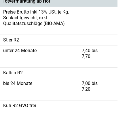
Totvermarktung ab Hof
Preise Brutto inkl.13% USt. je Kg.
Schlachtgewicht, exkl.
Qualitätszuschläge (BIO-AMA)
Stier R2
unter 24 Monate
7,40 bis
7,70
Kalbin R2
bis 24 Monate
7,00 bis
7,20
Kuh R2 GVO-frei