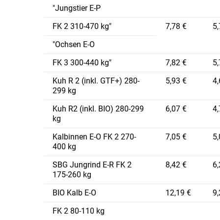
"Jungstier E-P
FK 2 310-470 kg"
7,78 €
5,
"Ochsen E-O
FK 3 300-440 kg"
7,82 €
5,
Kuh R 2 (inkl. GTF+) 280-
5,93 €
4,
299 kg
Kuh R2 (inkl. BIO) 280-299
6,07 €
4,
kg
Kalbinnen E-O FK 2 270-
7,05 €
5,
400 kg
SBG Jungrind E-R FK 2
8,42 €
6,
175-260 kg
BIO Kalb E-O
12,19 €
9,
FK 2 80-110 kg