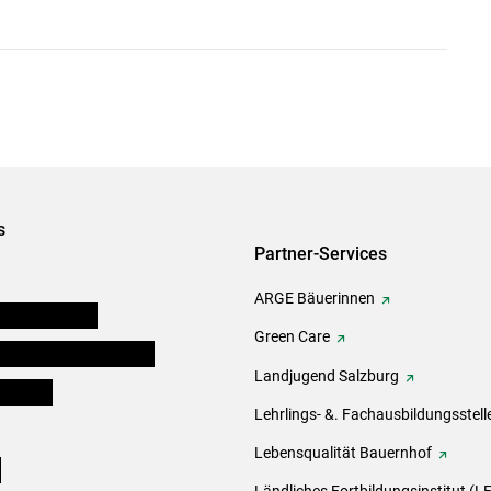
s
Partner-Services
ARGE Bäuerinnen
auernkammern
Green Care
erinnen und Mitarbeiter
Landjugend Salzburg
er Bauer
Lehrlings- &. Fachausbildungsstell
Lebensqualität Bauernhof
e