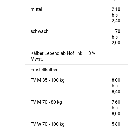
mittel
2,10
bis
2,40
schwach
1,70
bis
2,00
Kälber Lebend ab Hof, inkl. 13 %
Mwst.
Einstellkälber
FV M 85 - 100 kg
8,00
bis
8,40
FV M 70 - 80 kg
7,60
bis
8,00
FV W 70 - 100 kg
5,80