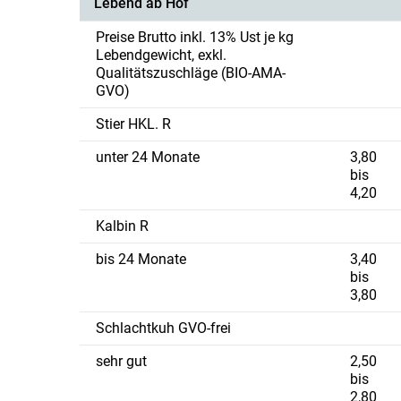
Lebend ab Hof
Preise Brutto inkl. 13% Ust je kg
Lebendgewicht, exkl.
Qualitätszuschläge (BIO-AMA-
GVO)
Stier HKL. R
unter 24 Monate
3,80
bis
4,20
Kalbin R
bis 24 Monate
3,40
bis
3,80
Schlachtkuh GVO-frei
sehr gut
2,50
bis
2,80