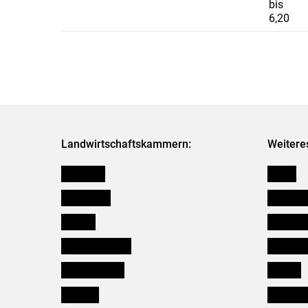
bis
6,20
Landwirtschaftskammern:
Weitere
Österreich
Presse
Burgenland
Bezirksb
Kärnten
Mitarbeit
Niederösterreich
Salzburg
Oberösterreich
Karriere
Salzburg
Verbänd