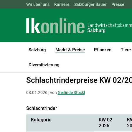
Landwirtschaftskammern:
Wir über uns
Karriere
Salzburger Bauer
ÖSTERREICH
BGLD
Presse
KTN
Salzburg
Markt & Preise
Pflanzen
Tiere
(current)1
LK Salzburg
Markt & Preise
Schlachtrinder
Diversifizierung
Schlachtrinderpreise KW 02/2
08.01.2026 | von
Gerlinde Stöckl
Schlachtrinder
Kategorie
KW 02
K
2026
2