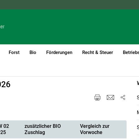
NÖ
OÖ
SBG
STMK
TIROL
VBG
WIEN
Forst
Bio
Förderungen
Recht & Steuer
Betrieb
026
W 02
zusätzlicher BIO
Vergleich zur
025
Zuschlag
Vorwoche