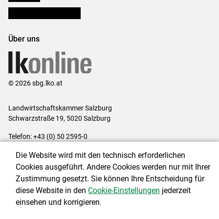
Bezirksbauernkammern
Über uns
© 2026 sbg.lko.at
Landwirtschaftskammer Salzburg
Schwarzstraße 19, 5020 Salzburg
Telefon: +43 (0) 50 2595-0
E-Mail:
office@lk-salzburg.at
Die Website wird mit den technisch erforderlichen
Impressum
|
Kontakt
|
Datenschutzerklärung
|
Barrierefreiheit
|
Cookies ausgeführt. Andere Cookies werden nur mit Ihrer
Cookie-Einstellungen
Zustimmung gesetzt. Sie können Ihre Entscheidung für
diese Website in den
Cookie-Einstellungen
jederzeit
einsehen und korrigieren.