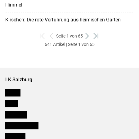
Himmel
Kirschen: Die rote Verführung aus heimischen Gärten
Seite 1 von 65
zum
zurück
weiter
zum
641 Artikel | Seite 1 von 65
ersten
zum
zum
letzten
Set
vorigen
nächsten
Set
Set
Set
LK Salzburg
Karriere
Presse
Downloads
Salzburger Bauer
lk Planbau