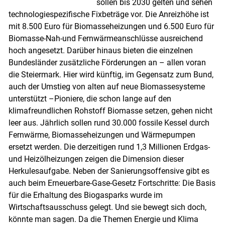
sollen bis 2030 gelten und sehen
technologiespezifische Fixbeträge vor. Die Anreizhöhe ist
mit 8.500 Euro für Biomasseheizungen und 6.500 Euro für
Biomasse-Nah-und Fernwärmeanschlüsse ausreichend
hoch angesetzt. Darüber hinaus bieten die einzelnen
Bundesländer zusätzliche Förderungen an – allen voran
die Steiermark. Hier wird künftig, im Gegensatz zum Bund,
auch der Umstieg von alten auf neue Biomassesysteme
unterstützt –Pioniere, die schon lange auf den
klimafreundlichen Rohstoff Biomasse setzen, gehen nicht
leer aus. Jährlich sollen rund 30.000 fossile Kessel durch
Fernwärme, Biomasseheizungen und Wärmepumpen
ersetzt werden. Die derzeitigen rund 1,3 Millionen Erdgas-
und Heizölheizungen zeigen die Dimension dieser
Herkulesaufgabe. Neben der Sanierungsoffensive gibt es
Skip to main content
auch beim Erneuerbare-Gase-Gesetz Fortschritte: Die Basis
für die Erhaltung des Biogasparks wurde im
Wirtschaftsausschuss gelegt. Und sie bewegt sich doch,
könnte man sagen. Da die Themen Energie und Klima