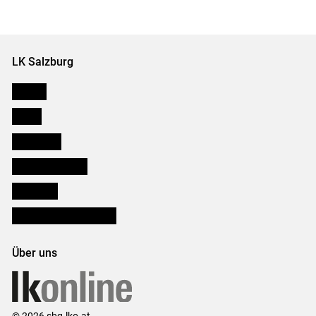
LK Salzburg
Karriere
Presse
Downloads
Salzburger Bauer
lk Planbau
Bezirksbauernkammern
Über uns