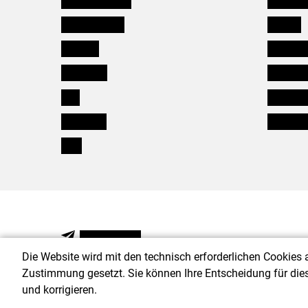
Oberösterreich
Karriere
Salzburg
Verbänd
Steiermark
Kleinanz
Tirol
Wildökol
Vorarlberg
Downloa
Wien
NEWSLETTER
Die Website wird mit den technisch erforderlichen Cookies 
Zustimmung gesetzt. Sie können Ihre Entscheidung für die
und korrigieren.