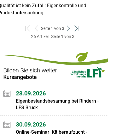
ualität ist kein Zufall: Eigenkontrolle und
Produktuntersuchung
Seite 1 von 3
zum
zurück
weiter
zum
26 Artikel | Seite 1 von 3
ersten
zum
zum
letzten
Set
vorigen
nächsten
Set
Set
Set
Bilden Sie sich weiter
Kursangebote
28.09.2026
Eigenbestandsbesamung bei Rindern -
LFS Bruck
30.09.2026
Online-Seminar: Kälberaufzucht -