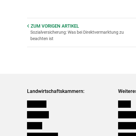
ZUM VORIGEN
ARTIKEL
Sozialversicherung: Was bei Direktvermarktung zu
beachten ist
Landwirtschaftskammern:
Weitere
Österreich
Presse
Burgenland
Bezirksb
Kärnten
Mitarbeit
Niederösterreich
Salzburg