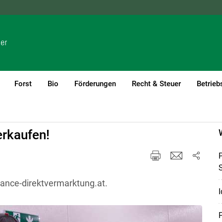
NÖ
OÖ
SBG
STMK
TIROL
VBG
WIEN
Forst
Bio
Förderungen
Recht & Steuer
Betrieb
erkaufen!
ance-direktvermarktung.at.
I
P