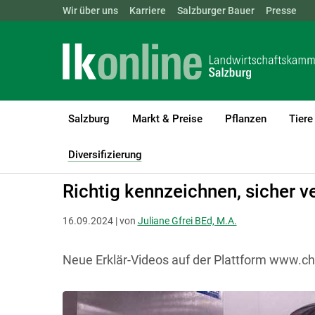
Landwirtschaftskammern:
Wir über uns
Karriere
Salzburger Bauer
ÖSTERREICH
BGLD
Presse
KTN
Salzburg
Markt & Preise
Pflanzen
Tiere
LK Salzburg
Diversifizierung
Direktvermarktung - Rechtliches
Diversifizierung
(current)1
Richtig kennzeichnen, sicher v
16.09.2024 | von
Juliane Gfrei BEd, M.A.
Neue Erklär-Videos auf der Plattform www.ch