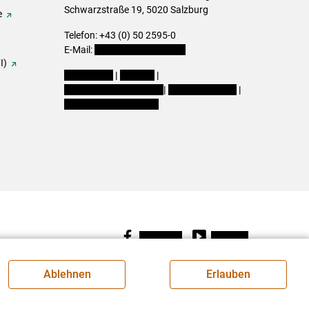
Schwarzstraße 19, 5020 Salzburg
e
Telefon: +43 (0) 50 2595-0
E-Mail:
office@lk-salzburg.at
I)
Impressum
|
Kontakt
|
Datenschutzerklärung
|
Barrierefreiheit
|
Cookie-Einstellungen
Facebook
Youtube
Ablehnen
Erlauben