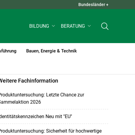
Bundesländer +
QUICK LINKS +
BILDUNG
BERATUNG
sführung
Bauen, Energie & Technik
Weitere Fachinformation
Produktuntersuchung: Letzte Chance zur
Sammelaktion 2026
dentitätskennzeichen Neu mit "EU"
roduktuntersuchung: Sicherheit für hochwertige