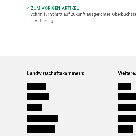
ZUM VORIGEN
ARTIKEL
Schritt für Schritt auf Zukunft ausgerichtet: Oberbuchstä
in Anthering
Landwirtschaftskammern:
Weitere
Österreich
Presse
Burgenland
Bezirksb
Kärnten
Mitarbeit
Niederösterreich
Salzburg
Oberösterreich
Karriere