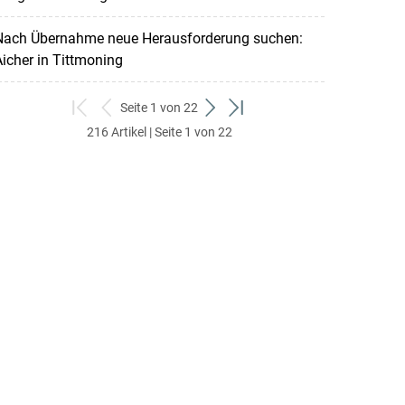
Nach Übernahme neue Herausforderung suchen:
icher in Tittmoning
Seite 1 von 22
zum
zurück
weiter
zum
216 Artikel | Seite 1 von 22
ersten
zum
zum
letzten
Set
vorigen
nächsten
Set
Set
Set