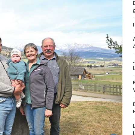
E
g
H
A
L
K
V
D
Skip to main content
F
L
L