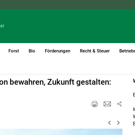
NÖ
OÖ
SBG
STMK
TIROL
VBG
WIEN
Forst
Bio
Förderungen
Recht & Steuer
Betrieb
ion bewahren, Zukunft gestalten:
E
I
W
Previous
Next