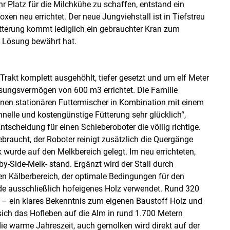
Platz für die Milchkühe zu schaffen, entstand ein
en neu errichtet. Der neue Jungviehstall ist in Tiefstreu
ütterung kommt lediglich ein gebrauchter Kran zum
ge Lösung bewährt hat.
Trakt komplett ausgehöhlt, tiefer gesetzt und um elf Meter
ssungsvermögen von 600 m3 errichtet. Die Familie
einen stationären Futtermischer in Kombination mit einem
hnelle und kostengünstige Fütterung sehr glücklich“,
tscheidung für einen Schieberoboter die völlig richtige.
ebraucht, der Roboter reinigt zusätzlich die Quergänge
 wurde auf den Melkbereich gelegt. Im neu errichteten,
by-Side-Melk- stand. Ergänzt wird der Stall durch
 Kälberbereich, der optimale Bedingungen für den
e ausschließlich hofeigenes Holz verwendet. Rund 320
 – ein klares Bekenntnis zum eigenen Baustoff Holz und
ich das Hofleben auf die Alm in rund 1.700 Metern
ie warme Jahreszeit, auch gemolken wird direkt auf der