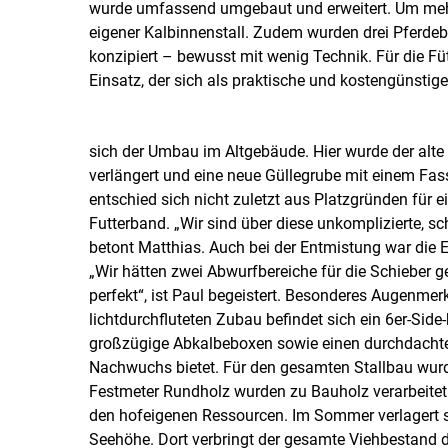
wurde umfassend umgebaut und erweitert. Um mehr 
eigener Kalbinnenstall. Zudem wurden drei Pferdebox
konzipiert – bewusst mit wenig Technik. Für die F
Einsatz, der sich als praktische und kostengünsti
sich der Umbau im Altgebäude. Hier wurde der alte 
verlängert und eine neue Güllegrube mit einem Fa
entschied sich nicht zuletzt aus Platzgründen für 
Futterband. „Wir sind über diese unkomplizierte, sc
betont Matthias. Auch bei der Entmistung war die En
„Wir hätten zwei Abwurfbereiche für die Schieber g
perfekt“, ist Paul begeistert. Besonderes Augenmerk
lichtdurchfluteten Zubau befindet sich ein 6er-Side-
großzügige Abkalbeboxen sowie einen durchdachten
Nachwuchs bietet. Für den gesamten Stallbau wurd
Festmeter Rundholz wurden zu Bauholz verarbeitet
den hofeigenen Ressourcen. Im Sommer verlagert s
Seehöhe. Dort verbringt der gesamte Viehbestand d