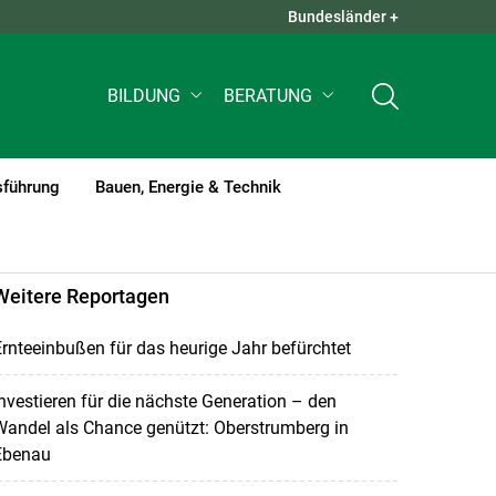
Bundesländer +
QUICK LINKS +
BILDUNG
BERATUNG
sführung
Bauen, Energie & Technik
Weitere Reportagen
rnteeinbußen für das heurige Jahr befürchtet
nvestieren für die nächste Generation – den
andel als Chance genützt: Oberstrumberg in
Ebenau