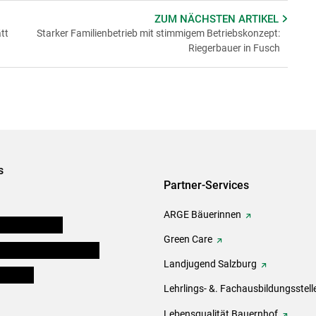
ZUM NÄCHSTEN
ARTIKEL
tt
Starker Familienbetrieb mit stimmigem Betriebskonzept:
Riegerbauer in Fusch
s
Partner-Services
ARGE Bäuerinnen
auernkammern
Green Care
erinnen und Mitarbeiter
Landjugend Salzburg
er Bauer
Lehrlings- &. Fachausbildungsstell
Lebensqualität Bauernhof