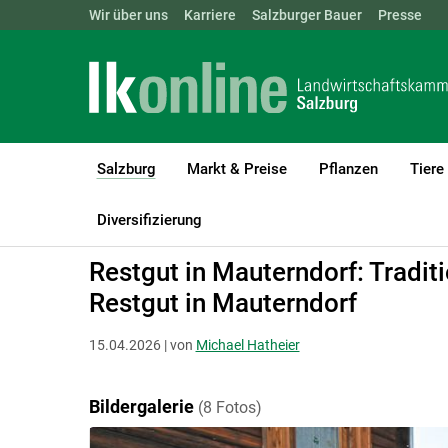
Landwirtschaftskammern:
Wir über uns
Karriere
Salzburger Bauer
ÖSTERREICH
BGLD
Presse
KTN
Salzburg
Markt & Preise
Pflanzen
Tiere
(current)1
LK Salzburg
Salzburg
Salzburger Bauer
Betriebsreportagen
Diversifizierung
Restgut in Mauterndorf: Tradit
Restgut in Mauterndorf
15.04.2026 | von
Michael Hatheier
Bildergalerie
(8 Fotos)