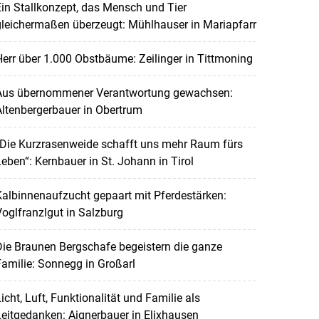
in Stallkonzept, das Mensch und Tier
leichermaßen überzeugt: Mühlhauser in Mariapfarr
err über 1.000 Obstbäume: Zeilinger in Tittmoning
Aus übernommener Verantwortung gewachsen:
ltenbergerbauer in Obertrum
„Die Kurzrasenweide schafft uns mehr Raum fürs
eben“: Kernbauer in St. Johann in Tirol
albinnenaufzucht gepaart mit Pferdestärken:
oglfranzlgut in Salzburg
ie Braunen Bergschafe begeistern die ganze
amilie: Sonnegg in Großarl
icht, Luft, Funktionalität und Familie als
eitgedanken: Aignerbauer in Elixhausen