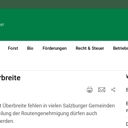
NÖ
OÖ
SBG
STMK
TIROL
VBG
WIEN
Forst
Bio
Förderungen
Recht & Steuer
Betrieb
breite
 Überbreite fehlen in vielen Salzburger Gemeinden
m
eilung der Routengenehmigung dürfen auch
erden.