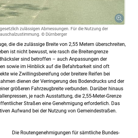
Skip to main content
 gesetzlich zulässigen Abmessungen. Für die Nutzung der
 Pauschalzustimmung.
© Dürnberger
e, die die zulässige Breite von 2,55 Metern überschreiten,
en ist nicht bewusst, wie rasch die Breitengrenze
ldhäcksler sind betroffen – auch Anpassungen der
en sowie im Hinblick auf die Befahrbarkeit sind oft
te wie Zwillingsbereifung oder breitere Reifen bei
nahmen dienen der Verringerung des Bodendrucks und der
 einer größeren Fahrzeugbreite verbunden. Darüber hinaus
lenpressen, je nach Ausstattung, die 2,55-Meter-Grenze
 öffentlicher Straßen eine Genehmigung erforderlich. Das
rativen Aufwand bei der Nutzung von Gemeindestraßen.
Die Routengenehmigungen für sämtliche Bundes-