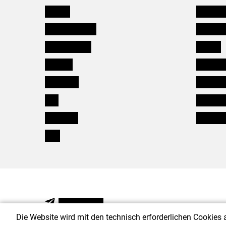
Kärnten
Mitarbeit
Niederösterreich
Salzburg
Oberösterreich
Karriere
Salzburg
Verbänd
Steiermark
Kleinanz
Tirol
Wildökol
Vorarlberg
Downloa
Wien
NEWSLETTER
Die Website wird mit den technisch erforderlichen Cookies 