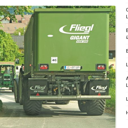
O
B
ü
B
L
A