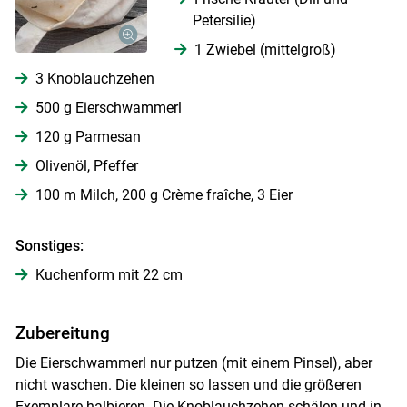
Petersilie)
1 Zwiebel (mittelgroß)
3 Knoblauchzehen
500 g Eierschwammerl
120 g Parmesan
Olivenöl, Pfeffer
100 m Milch, 200 g Crème fraîche, 3 Eier
Sonstiges:
Kuchenform mit 22 cm
Zubereitung
Die Eierschwammerl nur putzen (mit einem Pinsel), aber
Skip to main content
nicht waschen. Die kleinen so lassen und die größeren
Exemplare halbieren. Die Knoblauchzehen schälen und in