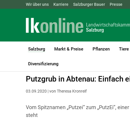
Landwirtschaftskammern:
Wir über uns
Karriere
Salzburger Bauer
ÖSTERREICH
BGLD
Presse
KTN
Salzburg
Markt & Preise
Pflanzen
Tiere
(current)1
LK Salzburg
Salzburg
Salzburger Bauer
Betriebsreportagen
Diversifizierung
Putzgrub in Abtenau: Einfach 
03.09.2020 | von Theresa Kronreif
Vom Spitznamen „Putzei“ zum „PutzEi“, einer 
steht