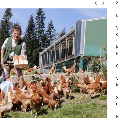
S
Previous
Next
D
d
M
G
Skip to main content
V
S
u
M