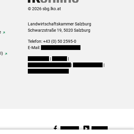
© 2026 sbg.lko.at
Landwirtschaftskammer Salzburg
Schwarzstraße 19, 5020 Salzburg
e
Telefon: +43 (0) 50 2595-0
E-Mail:
office@lk-salzburg.at
I)
Impressum
|
Kontakt
|
Datenschutzerklärung
|
Barrierefreiheit
|
Cookie-Einstellungen
Facebook
Youtube