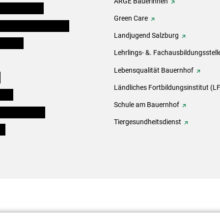
ARGE Bäuerinnen
auernkammern
Green Care
erinnen und Mitarbeiter
Landjugend Salzburg
er Bauer
Lehrlings- &. Fachausbildungsstell
Lebensqualität Bauernhof
e
Ländliches Fortbildungsinstitut (LF
eigen
Schule am Bauernhof
ogisches Forum
Tiergesundheitsdienst
ds