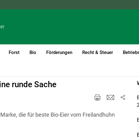
NÖ
OÖ
SBG
STMK
TIROL
VBG
WIEN
Forst
Bio
Förderungen
Recht & Steuer
Betrieb
eine runde Sache
B
Marke, die für beste Bio-Eier vom Freilandhuhn
E
B