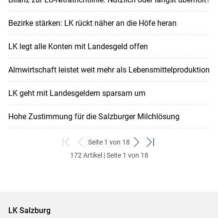
Bezirke stärken: LK rückt näher an die Höfe heran
LK legt alle Konten mit Landesgeld offen
Almwirtschaft leistet weit mehr als Lebensmittelproduktion
LK geht mit Landesgeldern sparsam um
Hohe Zustimmung für die Salzburger Milchlösung
Seite 1 von 18
zum
zurück
weiter
zum
172 Artikel | Seite 1 von 18
ersten
zum
zum
letzten
Set
vorigen
nächsten
Set
Set
Set
LK Salzburg