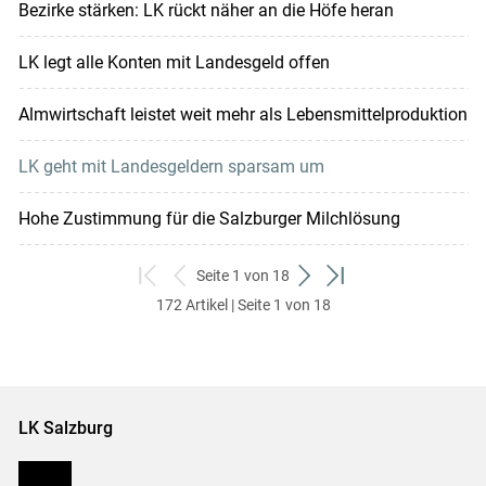
Bezirke stärken: LK rückt näher an die Höfe heran
LK legt alle Konten mit Landesgeld offen
Almwirtschaft leistet weit mehr als Lebensmittelproduktion
LK geht mit Landesgeldern sparsam um
Hohe Zustimmung für die Salzburger Milchlösung
Seite 1 von 18
zum
zurück
weiter
zum
172 Artikel | Seite 1 von 18
ersten
zum
zum
letzten
Set
vorigen
nächsten
Set
Set
Set
LK Salzburg
Karriere