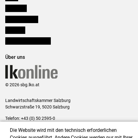
Downloads
Salzburger Bauer
lk Planbau
Bezirksbauernkammern
Über uns
© 2026 sbg.lko.at
Landwirtschaftskammer Salzburg
Schwarzstraße 19, 5020 Salzburg
Telefon: +43 (0) 50 2595-0
E-Mail:
office@lk-salzburg.at
Die Website wird mit den technisch erforderlichen
Impressum
|
Kontakt
|
Datenschutzerklärung
|
Barrierefreiheit
|
Cookies ausgeführt. Andere Cookies werden nur mit Ihrer