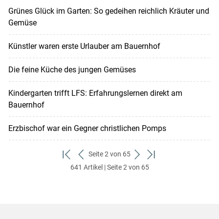
Grünes Glück im Garten: So gedeihen reichlich Kräuter und
Gemüse
Künstler waren erste Urlauber am Bauernhof
Die feine Küche des jungen Gemüses
Kindergarten trifft LFS: Erfahrungslernen direkt am
Bauernhof
Erzbischof war ein Gegner christlichen Pomps
Seite 2 von 65
zum
zurück
weiter
zum
641 Artikel | Seite 2 von 65
ersten
zum
zum
letzten
Set
vorigen
nächsten
Set
Set
Set