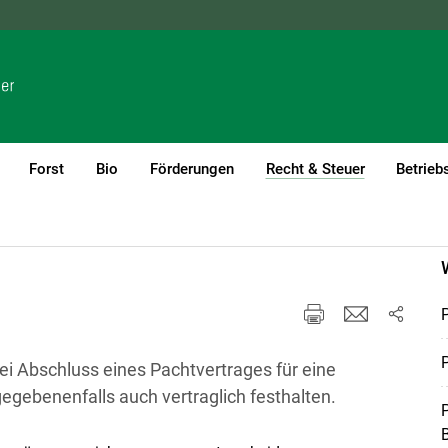
NÖ
OÖ
SBG
STMK
TIROL
VBG
WIEN
Forst
Bio
Förderungen
Recht & Steuer
Betrieb
(current)1
P
P
ei Abschluss eines Pachtvertrages für eine
egebenenfalls auch vertraglich festhalten.
P