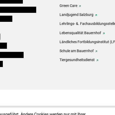
auernkammern
Green Care
erinnen und Mitarbeiter
Landjugend Salzburg
er Bauer
Lehrlings- &. Fachausbildungsstell
Lebensqualität Bauernhof
e
Ländliches Fortbildungsinstitut (LF
eigen
Schule am Bauernhof
ogisches Forum
Tiergesundheitsdienst
ds
ausgeführt. Andere Cookies werden nur mit Ihrer