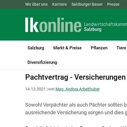
Landwirtschaftskammern:
Wir über uns
Karriere
Salzburger Bauer
ÖSTERREICH
BGLD
Presse
KTN
Salzburg
Markt & Preise
Pflanzen
Tiere
LK Salzburg
Recht & Steuer
Pachten und Verpachten
Diversifizierung
Pachtvertrag - Versicherungen
14.12.2021 | von
Mag. Andrea Arbeithuber
Sowohl Verpächter als auch Pächter sollten b
ausreichende Versicherung sorgen und dies g