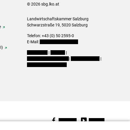
© 2026 sbg.lko.at
Landwirtschaftskammer Salzburg
Schwarzstraße 19, 5020 Salzburg
e
Telefon: +43 (0) 50 2595-0
E-Mail:
office@lk-salzburg.at
I)
Impressum
|
Kontakt
|
Datenschutzerklärung
|
Barrierefreiheit
|
Cookie-Einstellungen
Facebook
Youtube