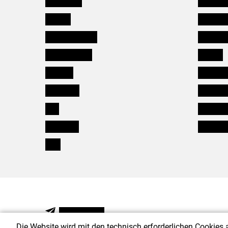
Burgenland
Bezirksb
Kärnten
Mitarbeit
Niederösterreich
Salzburg
Oberösterreich
Karriere
Salzburg
Verbänd
Steiermark
Kleinanz
Tirol
Wildökol
Vorarlberg
Downloa
Wien
NEWSLETTER
Die Website wird mit den technisch erforderlichen Cookies 