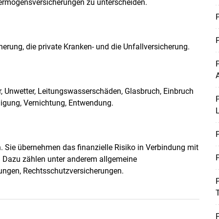
Vermögensversicherungen zu unterscheiden.
P
Skip to main content
P
rung, die private Kranken- und die Unfallversicherung.
P
A
, Unwetter, Leitungswasserschäden, Glasbruch, Einbruch
P
ädigung, Vernichtung, Entwendung.
P
Sie übernehmen das finanzielle Risiko in Verbindung mit
P
Dazu zählen unter anderem allgemeine
erungen, Rechtsschutzversicherungen.
P
T
P