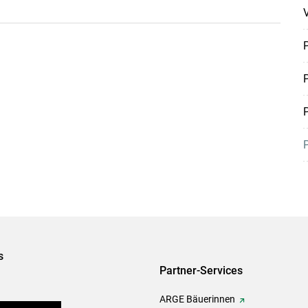
V
P
P
P
P
s
Partner-Services
ARGE Bäuerinnen