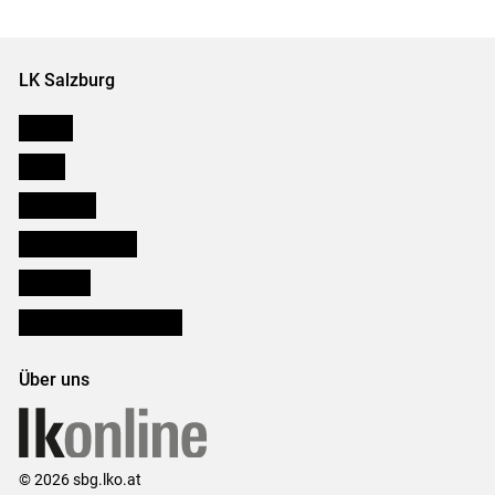
LK Salzburg
Karriere
Presse
Downloads
Salzburger Bauer
lk Planbau
Bezirksbauernkammern
Über uns
© 2026 sbg.lko.at